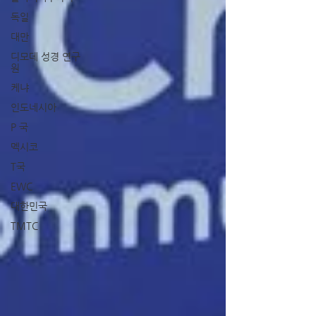
독일
대만
디모데 성경 연구
원
케냐
인도네시아
P 국
멕시코
T국
EWC
대한민국
TMTC