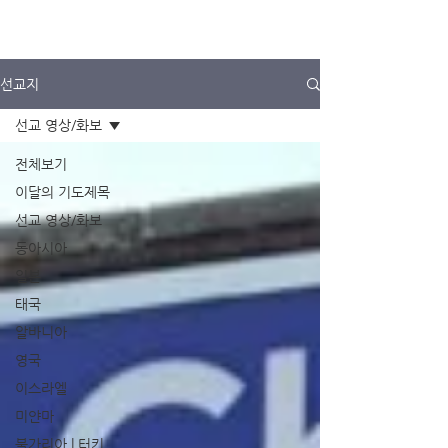
선교지
선교 영상/화보
전체보기
이달의 기도제목
선교 영상/화보
동아시아
일본
태국
알바니아
영국
이스라엘
미얀마
불가리아 | 터키