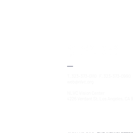
T. 323-373-0110 F. 323-373-0990
web@nlvc.org
NLVC Vision Center
4226 Verdant St. Los Angeles, CA