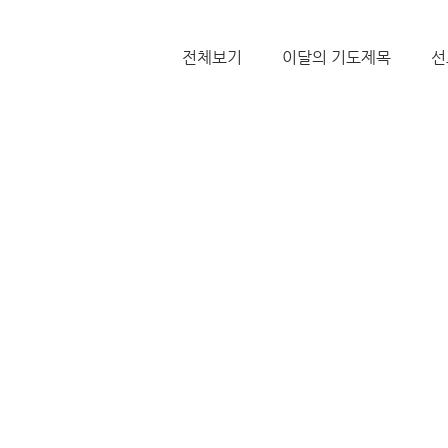
전체보기
이달의 기도제목
선
미얀마
불가리아 | 터키
T국
EWC
대한민국