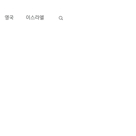
영국
이스라엘
아
P 국
멕시코