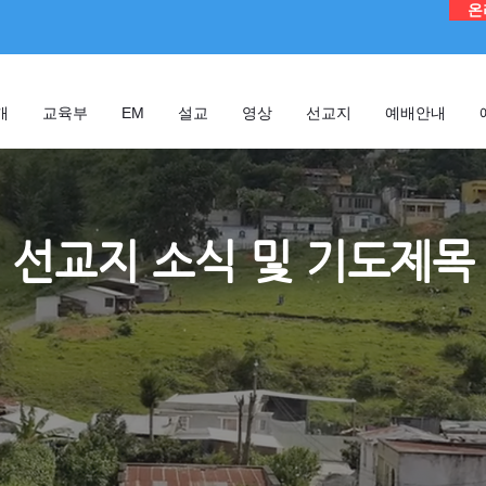
온
개
교육부
EM
설교
영상
선교지
예배안내
선교지 소식 및 기도제목