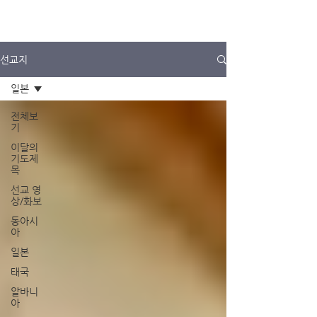
선교지
일본
전체보
기
이달의
기도제
목
선교 영
상/화보
동아시
아
일본
태국
알바니
아