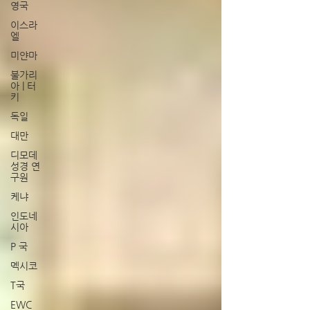
영국
이스라
엘
미얀마
불가리
아 | 터
키
독일
대만
디모데
성경 연
구원
케냐
인도네
시아
P 국
멕시코
T국
EWC