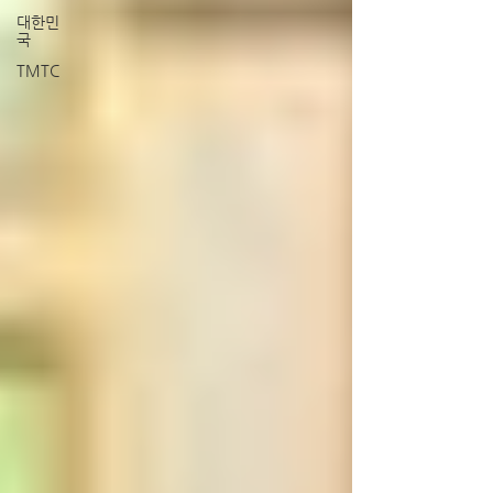
대한민
국
TMTC