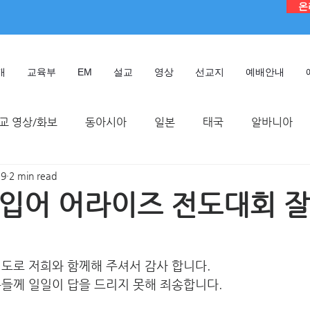
온
개
교육부
EM
설교
영상
선교지
예배안내
교 영상/화보
동아시아
일본
태국
알바니아
19
2 min read
독일
대만
디모데 성경 연구원
케냐
인도네시
입어 어라이즈 전도대회 잘
TMTC
도로 저희와 함께해 주셔서 감사 합니다. 
들께 일일이 답을 드리지 못해 죄송합니다.  