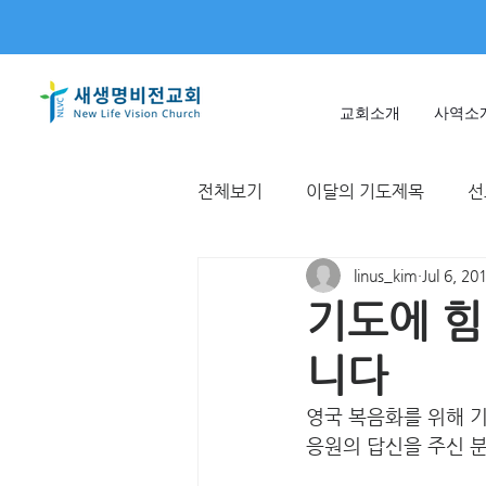
교회소개
사역소
전체보기
이달의 기도제목
선
linus_kim
Jul 6, 20
미얀마
불가리아 | 터키
기도에 힘
니다
T국
EWC
대한민국
영국 복음화를 위해 기
응원의 답신을 주신 분