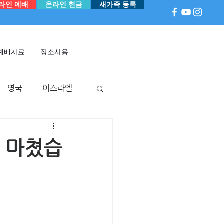
라인 예배
온라인 헌금
새가족 등록
예배자료
장소사용
영국
이스라엘
아
P 국
멕시코
 마쳤습