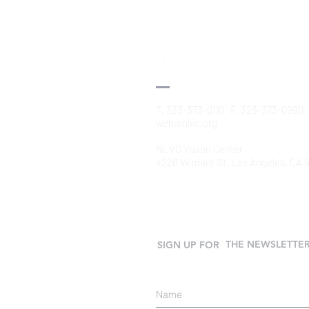
T. 323-373-0110 F. 323-373-0990
web@nlvc.org
NLVC Vision Center
4226 Verdant St. Los Angeles, CA
THE NEWSLETTE
SIGN UP FOR