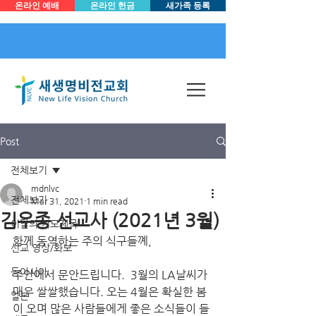
온라인 예배
온라인 헌금
새가족 등록
Post
전체보기
mdnlvc
전체보기
Mar 31, 2021
1 min read
김우종 선교사 (2021년 3월)
이달의 기도제목
함께 동역하는 주의 식구들꼐,
선교 영상/화보
동아시아
주안에서 문안드립니다.  3월의 LA날씨가 
매우 쌀쌀했습니다. 오는 4월은 확실한 봄
일본
이 오며 많은 사람들에게 좋은 소식들이 들