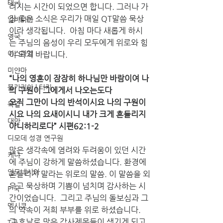
태국
려지는 시간이 되었으면 합니다. 그러나 가
장 좋은 소식은 우리가 매일 QT말씀 묵상
알바니아
이라 생각됩니다.  아침 마다 새롭게 하시
영국
는 주님의 음성이 우리 모두에게 위로와 힘
이스라엘
이 되기 바랍니다.
미얀마
“나의 영혼이 잠잠히 하나님만 바람이여 나
불가리아 | 터키
의 구원이 그에게서 나오는도다
오직 그만이 나의 반석이시요 나의 구원이
독일
시요 나의 요새이시니 내가 크게 흔들리지 
대만
아니하리로다” 시편62:1-2
디모데 성경 연구원
많은 생각속에 염려와 두려움이 있던 시간
케냐
에 주님이 강하게 말씀하셨습니다. 환경에 
인도네시아
흔들리지 말라는 위로의 말씀. 이 말씀을 외
우고 묵상하며 기쁨이 넘치며 감사하는 시
P 국
간이었습니다.  그리고 주님의 돌보심과 그
멕시코
의 약속이 저희 부부를 위로 하셨습니다.  
그 후날로 많은 감사제목들이 생기게 되고, 
T국