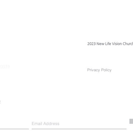
2023 New Life Vision Churc
 90039
Privacy Policy
R