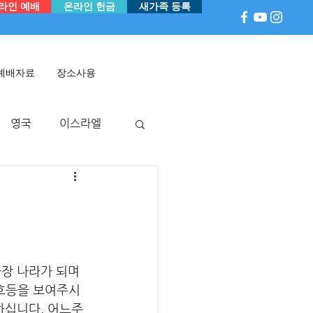
라인 예배
온라인 헌금
새가족 등록
예배자료
장소사용
영국
이스라엘
아
P 국
멕시코
사장 나라가 되며 
신호등을 보여주시
하십니다. 어느주