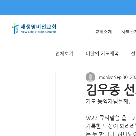
교회소개
사역소
전체보기
이달의 기도제목
선
mdnlvc
Sep 30, 20
미얀마
불가리아 | 터키
김우종 선교
기도 동역자님들께,
T국
EWC
대한민국
9/22 큐티말씀 출 
거룩한 백성이 되리라
는 듯 합니다. 하나님