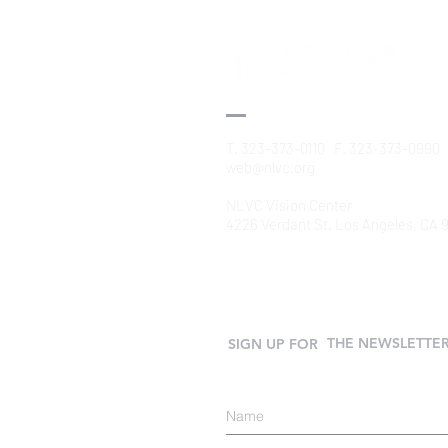
T. 323-373-0110 F. 323-373-0990
web@nlvc.org
NLVC Vision Center
4226 Verdant St. Los Angeles, CA
THE NEWSLETTE
SIGN UP FOR