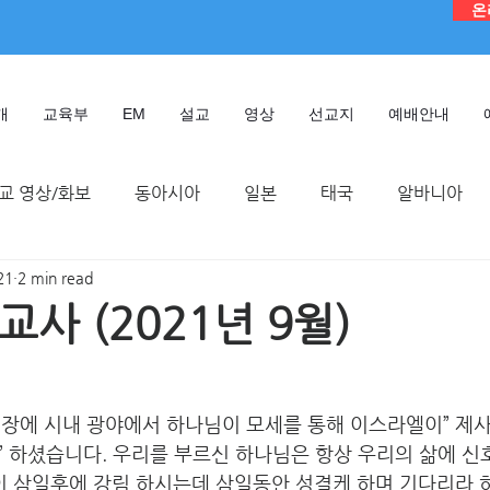
온
개
교육부
EM
설교
영상
선교지
예배안내
교 영상/화보
동아시아
일본
태국
알바니아
21
2 min read
독일
대만
디모데 성경 연구원
케냐
인도네시
사 (2021년 9월)
TMTC
19 장에 시내 광야에서 하나님이 모세를 통해 이스라엘이” 제
” 하셨습니다. 우리를 부르신 하나님은 항상 우리의 삶에 
이 삼일후에 강림 하시는데 삼일동안 성결케 하며 기다리라 