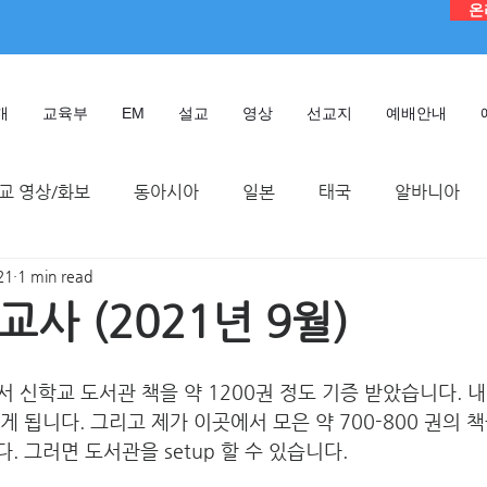
온
개
교육부
EM
설교
영상
선교지
예배안내
교 영상/화보
동아시아
일본
태국
알바니아
21
1 min read
독일
대만
디모데 성경 연구원
케냐
인도네시
사 (2021년 9월)
TMTC
 신학교 도서관 책을 약 1200권 정도 기증 받았습니다. 내년
오게 됩니다. 그리고 제가 이곳에서 모은 약 700-800 권의 책
다. 그러면 도서관을 setup 할 수 있습니다.