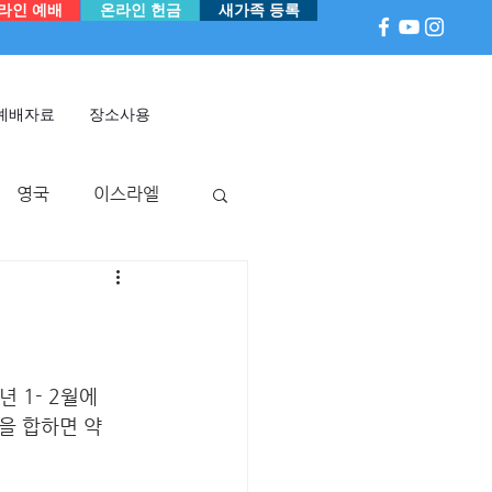
라인 예배
온라인 헌금
새가족 등록
예배자료
장소사용
영국
이스라엘
아
P 국
멕시코
 1- 2월에 
을 합하면 약 