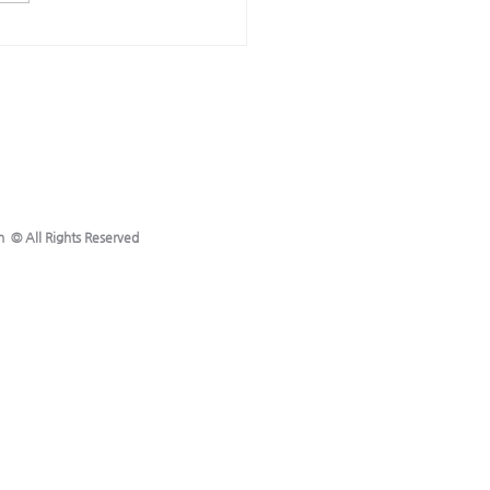
온 성도들이 주님안에 치유받
앙이 성장하도록 ✦개척한 란양
교회에 부흥을 주시도록 ✦부부
육간에 강건하도록, 오세원 선
기능이 속히 회복되도록 11
 (월) - 마
h © All Rights Reserved