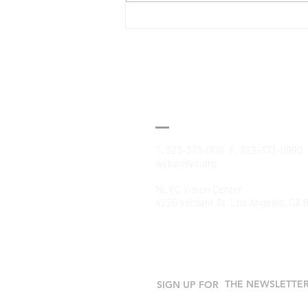
(대만) ✦새로온 성도들이 주님안에
치유받고 신앙이 성장하도록 ✦개척
한 란양은혜 교회에 부흥을 주시도
록 ✦부부가 영육간에 강건하도록,
오세원 선교사 간 기능이 속히 회복
되도록 1월 2일 (금) – 마쯔
T. 323-373-0110 F. 323-373-0990
web@nlvc.org
NLVC Vision Center
4226 Verdant St. Los Angeles, CA
THE NEWSLETTE
SIGN UP FOR