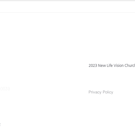
✦새로온 성도들이 주님안에 치유받
✦새로
고 신앙이 성장하도록 ✦개척한 란양
고 신
은혜 교회에 부흥을 주시도록 ✦부부
은혜 
가 영육간에 강건하도록, 오세원 선
가 영
교사 간 기능이 속히 회복되도록 12
교사 간 
월 2일 (화) – 마쯔바라
월 3일
2023 New Life Vision Churc
 90039
Privacy Policy
R