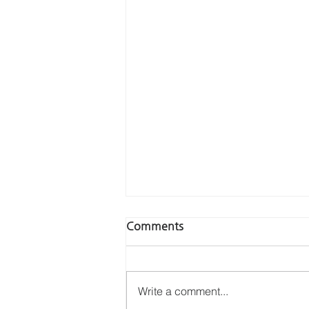
2026년 1월 선교기도제목
Comments
새생명비전교회선교 중보 기도 제목
(2026년 1월) “찬양을 통해 하나님
을 기쁘시게 하는 축복 공동체” 1월
Write a comment...
1일 (목) – 오세원, 안승교 선교사