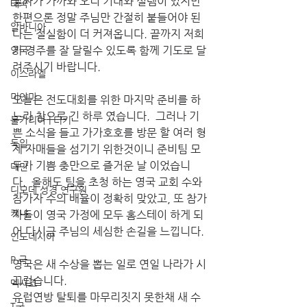
날짜가 가까와 오니 기대와 설렘이 있지만 
태국
한편으론 정말 주님만 간절히 붙들어야 된
알바니아
다는 절실함이 더 커져옵니다. 끝까지 저희
가 경주를 잘 달릴수 있도록 함께 기도로 달
영국
려주시기 바랍니다. 
이스라엘
미얀마
오늘은 전도대회를 위한 마지막 준비를 하
느라 참으로 긴 하루 였습니다.  그러나 기
불가리아 | 터키
쁜 소식을 들고 가가호호를 방문 할 여러 형
독일
제 자매들을 섬기기 위한것이니 준비팀 모
두가 기쁨 충만으로 즐거운 날 이었습니
대만
다.  올해도 팀을 초청 하는 영국 교회 수와 
디모데 성경 연구원
참가자 수의 배율이 정확히 맞았고, 또 참가
케냐
자들이 영국 가정에 모두 홈스테이 하게 되
어 다시금 주님의 세심한 손길을 느낍니다.
인도네시아
P 국
영국은 새 수상을 뽑는 일로 연일 나라가 시
끄럽습니다.  
멕시코
유럽연방 탈퇴를 마무리짓지 못한채 새 수
T국