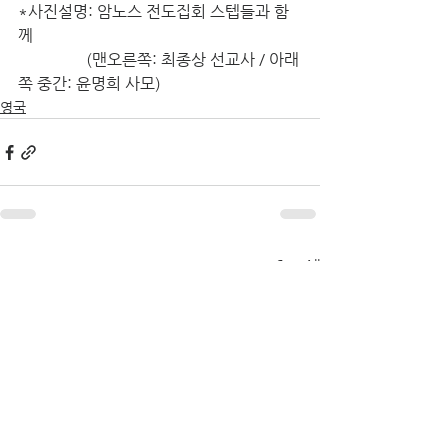
*사진설명: 암노스 전도집회 스텝들과 함
께
                 (맨오른쪽: 최종상 선교사 / 아래
쪽 중간: 윤명희 사모)
영국
See All
Recent Posts