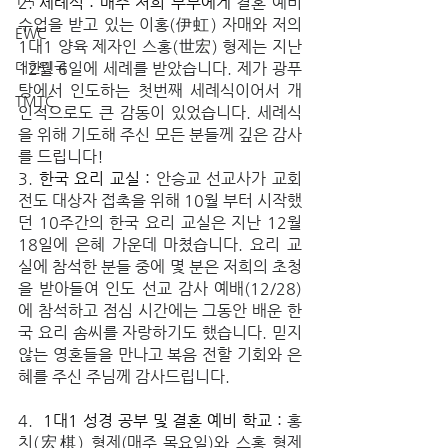
2. 
세례식 : 매주 저희 부부에게 
결혼 예비 
수업을 받고 있는 이홍(伊虹) 자매와 저의 
EWC
1대1 양육 제자인 스홍(世宏) 형제는 지난 
대한민국
12월 6일에 세례를 받았습니다. 제가 광푸
탕에서 인도하는 첫번째 세례식이어서 개
TMTC
인적으로도 큰 감동이 있었습니다. 세례식
을 위해 기도해 주신 모든 분들께 깊은 감사
를 드립니다!
3. 
한국 요리 교실 :
 안승교 선교사가 교회 
전도 대상자 접촉을 위해 10월 부터 시작했
던 10주간의 한국 요리 교실은 지난 12월 
18일에 은혜 가운데 마쳤습니다. 요리 교
실에 참석한 분들 중에 몇 분은 저희의 초청
을 받아들여 인도 선교 감사 예배(12/28)
에 참석하고 점심 시간에는 그동안 배운 한
국 요리 솜씨를 자랑하기도 했습니다. 믿지 
않는 영혼들을 만나고 복음 전할 기회와 은
혜를 주신 주님께 감사드립니다.
4.  
1대1 성경 공부 및 결혼 예비 학교 : 
홍
치(宏棋) 형제(매주 목요일)와 스홍 형제