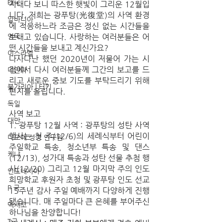
태국
지내다 보니 따스한 햇빛이 그리운 12월입
니다. 저희는 광푸탕(光復堂)의 사역 환경
알바니아
에 적응하느라 조금은 정신 없는 시간들을 
영국
보내고 있습니다. 사랑하는 여러분들은 어
떤 시간들을 보내고 계신가요?
이스라엘
다사다난 했던 2020년이 저물어 가는 시
점에서 다시 여러분들께 그간의 보고를 드
미얀마
리고 새로운 중보 기도를 부탁드리기 위해 
불가리아 | 터키
편지를 올립니다.
독일
사역 보고
대만
1. 광푸탕 12월 사역 : 광푸탕의 성탄 사역 
행사는 첫 주(12/6)의 세례식부터 어린이 
디모데 성경 연구원
주일학교 특송, 청소년부 특송 및 댄스
케냐
(12/13), 성가대 특송과 성탄 선물 추첨 행
사(12/20) 그리고 12월 마지막 주의 인도 
인도네시아
희망학교 후원자 초청 및 광푸탕 인도 선교 
P 국
15주년 감사 주일 예배까지 다양하게 진행
됐습니다. 매 주일마다 큰 은혜를 부어주신 
멕시코
하나님을 찬양합니다!
T국