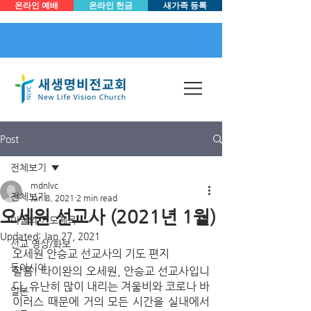
온라인 예배
온라인 헌금
새가족 등록
Post
전체보기
mdnlvc
전체보기
Jan 8, 2021
2 min read
오세원 선교사 (2021년 1월)
이달의 기도제목
Updated:
Jan 27, 2021
선교 영상/화보
오세원 안승교 선교사의 기도 편지
동아시아
샬롬! 타이완의 오세원, 안승교 선교사입니
다. 유난히 많이 내리는 겨울비와 코로나 바
일본
이러스 때문에 거의 모든 시간을 실내에서 