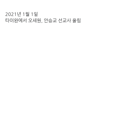
2021년 1월 1일
타이완에서 오세원, 안승교 선교사 올림