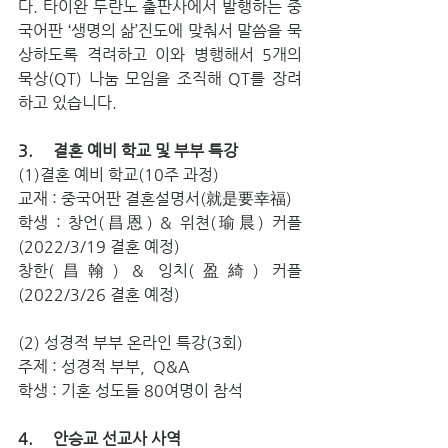
다. 타이완 두란노 출판사에서 발행하는 중
국어판 ‘생명의 삶’진도에 맞춰서 말씀을 묵
상하도록 격려하고 이와 병행해서 5개의 
묵상(QT) 나눔 모임을 조직해 QT를 장려
하고 있습니다.
3.     결혼 예비 학교 및 부부 특강
(1)결혼 예비 학교(10주 과정)
교재 : 중국어판 결혼설명서(就是要幸福)
학생 : 창언(昌恩) & 위쳔(瑜晨) 커플 
(2022/3/19 결혼 예정)
창한(昌翰) & 잉치(盈綺) 커플 
(2022/3/26 결혼 예정)
(2) 성경적 부부 온라인 특강(3회)
주제 : 성경적 부부,  Q&A
학생 : 기혼 성도들 80여명이 참석
4.     안승교 선교사 사역