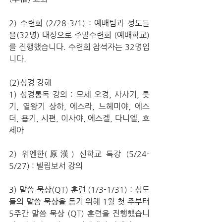
2) 수련회 (2/28-3/1) : 예배팀과 성도들
을(32명) 대상으로 주말수련회 (예배학교)
를 진행했습니다. 수련회 참석자는 32명입
니다.
(2)성경 강해
1) 성경통독 강의 : 모세 오경, 사사기, 룻
기, 열왕기 상하, 에스라, 느헤미야, 에스
더, 욥기, 시편, 이사야, 에스겔, 다니엘, 호
세아
2) 위엔한(原漢) 신학교 특강 (5/24-
5/27) : 빌립보서 강의
3) 말씀 묵상(QT) 훈련 (1/3-1/31) : 성도
들의 말씀 묵상을 돕기 위해 1월 첫 주부터 
5주간 말씀 묵상 (QT) 훈련을 진행했습니