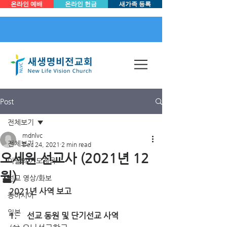
온라인 예배
온라인 헌금
새가족 등록
Post
전체보기
mdnlvc
전체보기
Dec 24, 2021
2 min read
오세원 선교사 (2021년 12
이달의 기도제목
월)
선교 영상/화보
2021년 사역 보고
동아시아
일본
1.     선교 동원 및 단기선교 사역