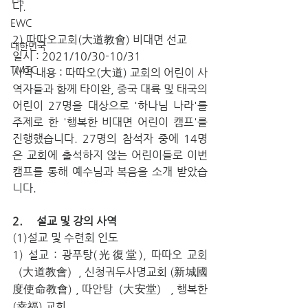
다.
EWC
2) 따따오교회(大道教會) 비대면 선교
대한민국
일시 : 2021/10/30-10/31
TMTC
사역 내용 : 따따오(大道) 교회의 어린이 사
역자들과 함께 타이완, 중국 대륙 및 태국의 
어린이 27명을 대상으로 '하나님 나라'를 
주제로 한 '행복한 비대면 어린이 캠프'를 
진행했습니다. 27명의 참석자 중에 14명
은 교회에 출석하지 않는 어린이들로 이번 
캠프를 통해 예수님과 복음을 소개 받았습
니다.
2.     설교 및 강의 사역
(1)설교 및 수련회 인도
1) 설교 : 광푸탕(光復堂), 따따오 교회
（大道教會）, 신청궈두사명교회 (新城國
度使命教會) , 따안탕（大安堂） , 행복한
(幸福) 교회