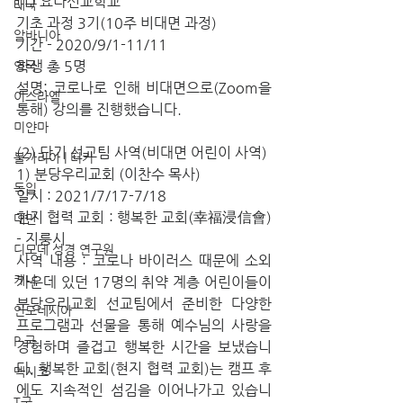
(1) 요나선교학교
태국
기초 과정 3기(10주 비대면 과정)
알바니아
기간 - 2020/9/1-11/11
학생 총 5명
영국
설명: 코로나로 인해 비대면으로(Zoom을 
이스라엘
통해) 강의를 진행했습니다.
미얀마
(2) 단기 선교팀 사역(비대면 어린이 사역)
불가리아 | 터키
1) 분당우리교회 (이찬수 목사)
독일
일시 : 2021/7/17-7/18
현지 협력 교회 : 행복한 교회(幸福浸信會) 
대만
- 지룽시
디모데 성경 연구원
사역 내용 : 코로나 바이러스 때문에 소외 
케냐
가운데 있던 17명의 취약 계층 어린이들이 
분당우리교회 선교팀에서 준비한 다양한 
인도네시아
프로그램과 선물을 통해 예수님의 사랑을 
P 국
경험하며 즐겁고 행복한 시간을 보냈습니
다. 행복한 교회(현지 협력 교회)는 캠프 후
멕시코
에도 지속적인 섬김을 이어나가고 있습니
T국