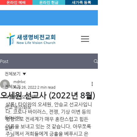
온라인 예배
온라인 헌금
새가족 등록
Post
전체보기
mdnlvc
전체보기
Aug 26, 2022
2 min read
오세원 선교사 (2022년 8월)
이달의 기도제목
샬롬! 타이완의 오세원, 안승교 선교사입니
선교 영상/화보
다. 코로나 바이러스, 전쟁, 기상 이변 등의 
동아시아
영향으로 전세계가 매우 혼란스럽고 힘든 
여름을 보내고 있는 것 같습니다. 아무쪼록 
일본
주님께서 저희들에게 긍휼을 베푸시고 은