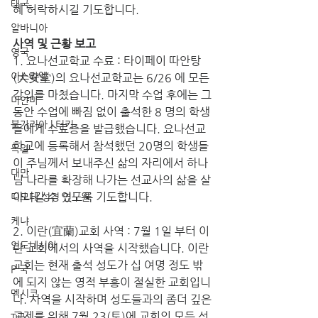
태국
혜 허락하시길 기도합니다.
알바니아
사역 및 근황 보고
영국
1. 요나선교학교 수료 : 타이페이 따안탕
이스라엘
(大安堂)의 요나선교학교는 6/26 에 모든 
강의를 마쳤습니다. 마지막 수업 후에는 그
미얀마
동안 수업에 빠짐 없이 출석한 8 명의 학생
불가리아 | 터키
들에게 수료증을 발급했습니다. 요나선교
학교에 등록해서 참석했던 20명의 학생들
독일
이 주님께서 보내주신 삶의 자리에서 하나
대만
님 나라를 확장해 나가는 선교사의 삶을 살
아나갈 수 있도록 기도합니다.
디모데 성경 연구원
케냐
2. 이란(宜蘭)교회 사역 : 7월 1일 부터 이
인도네시아
란 교회에서의 사역을 시작했습니다. 이란 
교회는 현재 출석 성도가 십 여명 정도 밖
P 국
에 되지 않는 영적 부흥이 절실한 교회입니
멕시코
다. 사역을 시작하며 성도들과의 좀더 깊은 
교제를 위해 7월 23(토)에 교회의 모든 성
T국