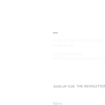
한 란양은혜 교회에 부흥을 주시도
록 ✦부부가 영육간에 강건하도록,
오세원 선교사 간 기능이 속히 회복
되도록 1월 2일 (금) – 마쯔
T. 323-373-0110 F. 323-373-0990
web@nlvc.org
NLVC Vision Center
4226 Verdant St. Los Angeles, CA
THE NEWSLETTE
SIGN UP FOR