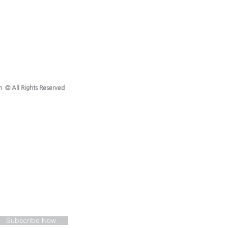
교회에 부흥을 주시도록 ✦부부
육간에 강건하도록, 오세원 선
기능이 속히 회복되도록 11
 (월) - 마
h © All Rights Reserved
Subscribe Now