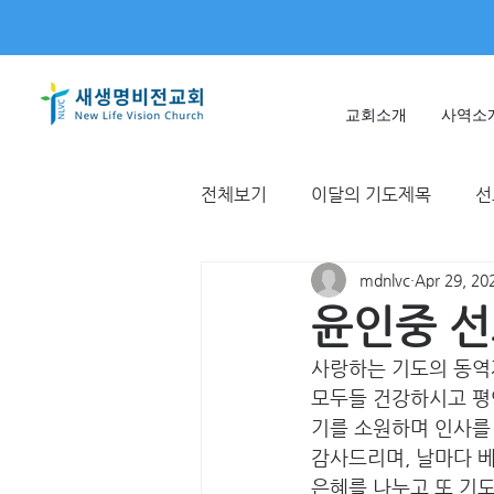
교회소개
사역소
전체보기
이달의 기도제목
선
mdnlvc
Apr 29, 20
미얀마
불가리아 | 터키
윤인중 선교
사랑하는 기도의 동역
T국
EWC
대한민국
모두들 건강하시고 평
기를 소원하며 인사를
감사드리며, 날마다 
은혜를 나누고 또 기도