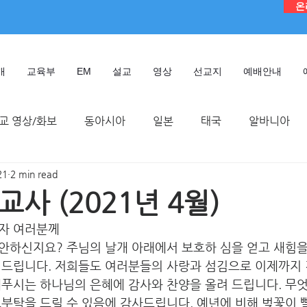
온
개
교육부
EM
설교
영상
선교지
예배안내
교 영상/화보
동아시아
일본
태국
알바니아
21
2 min read
독일
대만
디모데 성경 연구원
케냐
인도네시
사 (2021년 4월)
자 여러분께
TMTC
안하신지요? 주님의 날개 아래에서 보호하 심을 얻고 새힘을
 드립니다. 저희들도 여러분들의 사랑과 섬김으로 이제까지 
베푸시는 하나님의 은혜에 감사와 찬양을 올려 드립니다. 무
부탁을 드릴 수 있음에 감사드립니다. 예년에 비해 벚꽃이 