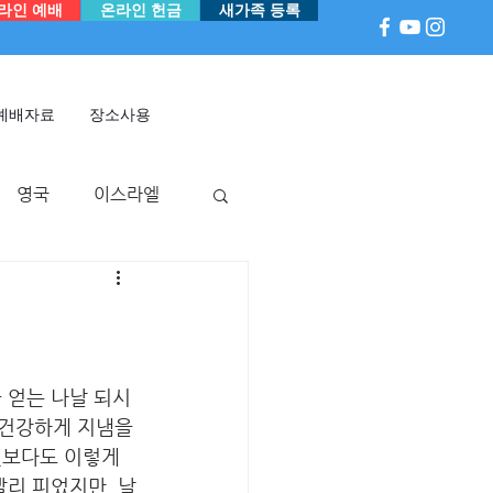
라인 예배
온라인 헌금
새가족 등록
예배자료
장소사용
영국
이스라엘
아
P 국
멕시코
 얻는 나날 되시
건강하게 지냄을 
엇보다도 이렇게 
빨리 피었지만, 날