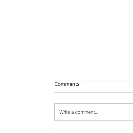
2026년 1월 선교기도제목
Comments
새생명비전교회선교 중보 기도 제목
(2026년 1월) “찬양을 통해 하나님
을 기쁘시게 하는 축복 공동체” 1월
Write a comment...
1일 (목) – 오세원, 안승교 선교사
(대만) ✦새로온 성도들이 주님안에
치유받고 신앙이 성장하도록 ✦개척