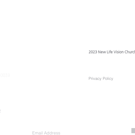
은혜 교회에 부흥을 주시도록 ✦부부
은혜 
가 영육간에 강건하도록, 오세원 선
가 영
교사 간 기능이 속히 회복되도록 12
교사 간 
월 2일 (화) – 마쯔바라
월 3일
2023 New Life Vision Churc
 90039
Privacy Policy
R