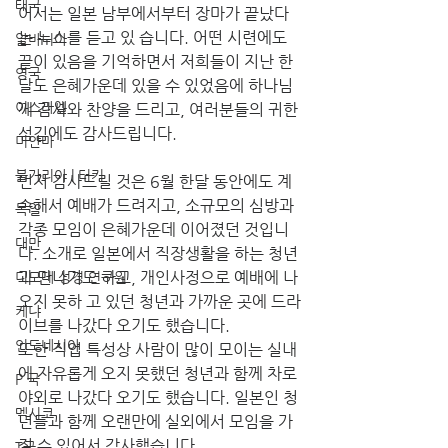
태국
어서는 일본 남부에서부터 장마가 끝났다
는 뉴스를 듣고 있 습니다. 어떤 시련에도 
알바니아
끝이 있음을 기억하면서 저희들이 지난 한 
영국
달도 은혜가운데 있을 수 있었음에 하나님
이스라엘
께 감사와 찬양을 드리고, 여러분들의 귀한 
섬김에도 감사드립니다.
미얀마
불가리아 | 터키
먼저 감사드릴 것은 6월 한달 동안에도 계
속해서 예배가 드려지고, 소규모의 심방과 
독일
각종 모임이 은혜가운데 이어졌던 것입니
대만
다. 소개로 일본에서 직장생활을 하는 청년
과 만나기도 하고, 개인사정으로 예배에 나
디모데 성경 연구원
오지 못하 고 있던 청년과 가까운 곳에 드라
케냐
이브를 나갔다 오기도 했습니다. 
인도네시아
또한 직업 특성상 사람이 많이 모이는 실내
에 자유롭게 오지 못했던 청년과 함께 차로 
P 국
야외로 나갔다 오기도 했습니다. 일본인 청
멕시코
년들과 함께 오랜만에 실외에서 모임을 가
질 수 있어서 감사했습니다.
T국