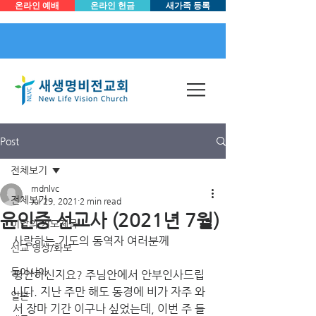
온라인 예배
온라인 헌금
새가족 등록
Post
전체보기
mdnlvc
전체보기
Jul 29, 2021
2 min read
윤인중 선교사 (2021년 7월)
이달의 기도제목
사랑하는 기도의 동역자 여러분께
선교 영상/화보
동아시아
평안하신지요? 주님안에서 안부인사드립
니다. 지난 주만 해도 동경에 비가 자주 와
일본
서 장마 기간 이구나 싶었는데, 이번 주 들