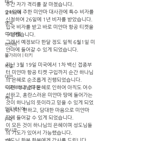
태국
주간 자가 격리를 잘 마쳤습니다.
21일에 주한 미얀마 대사관에 특수 비자를 
알바니아
신청하여 26일에 1년 비자를 받았습니다. 
영국
입국 비자를 받고 바로 미얀마 항공 티켓을
이스라엘
구입했습니다.
그래서 예정보다 한달 정도 일찍 6월1일 미
미얀마
얀마에 들어갈 수 있게 되었습니다.
불가리아 | 터키
지난 3월 19일 미국에서 1차 백신 접종부
독일
터 미얀마 항공 티켓 구입까지 순간 하나님
대만
의 은혜로 순조롭게 진행되었습니다. 
이런 하나님의 은혜로 인하여 아직도 어수
디모데 성경 연구원
선하고, 혼란스러운 미얀마 땅에 들어가는 
케냐
것이 하나님의 뜻이라고 믿을 수 있게 되었
인도네시아
습니다. 편하고, 담대한 마음으로 미얀마 
땅에 들어갈 수 있게 되었습니다.
P 국
이 모든 것이 하나님의 은혜이며 성도님들
멕시코
의 기도가 있어서 가능했습니다.
성도님 한분 한분에게 감사를 드립니다.
T국