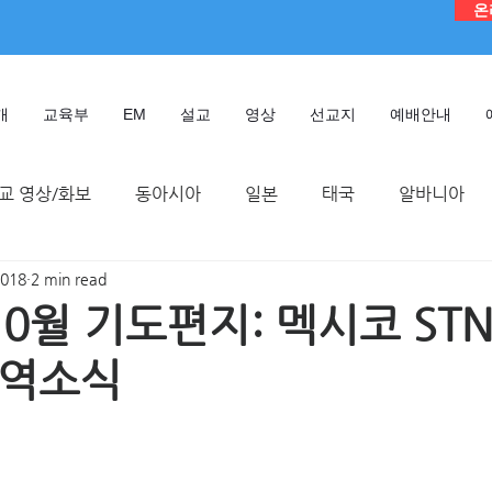
온
개
교육부
EM
설교
영상
선교지
예배안내
교 영상/화보
동아시아
일본
태국
알바니아
2018
2 min read
독일
대만
디모데 성경 연구원
케냐
인도네시
10월 기도편지: 멕시코 ST
사역소식
TMTC