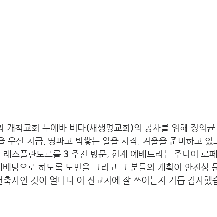
 개척교회 누에바 비다
(
새생명교회
)
의 공사를 위해 정의균
반을 우선 지급, 땅파고 벽쌓는 일을 시작, 겨울을 준비하고 있
회 레스플란도르를 
3 
주전 방문
, 
현재 예배드리는 주니어 로
 예배당으로 하도록 도면을 그리고 그 분들의 계획이 안전상 
건축사인 것이 얼마나 이 선교지에 잘 쓰이는지 거듭 감사했습