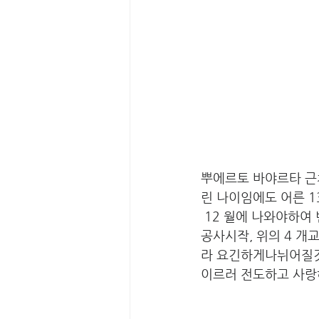
뿌에르토 바야르타 근
린 나이임에도 어른 1
 12 월에 나와야하여 빈 땅에 건물을 지을 헌금을 2 년간 10 만 페소(6 천달러)가 모여, 2 주후에 
공사시작, 위의 4 
라 요긴하게나뉘어질
이르러 전도하고 사랑