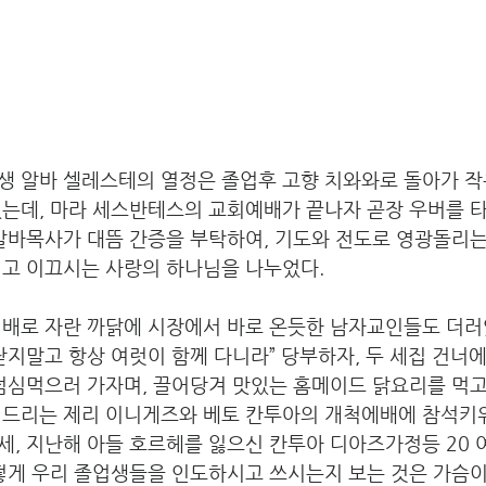
생 알바 셀레스테의 열정은 졸업후 고향 치와와로 돌아가 작
있는데, 마라 세스반테스의 교회예배가 끝나자 곧장 우버를 
알바목사가 대뜸 간증을 부탁하여, 기도와 전도로 영광돌리는
고 이끄시는 사랑의 하나님을 나누었다. 
 배로 자란 까닭에 시장에서 바로 온듯한 남자교인들도 더러있
닫지말고 항상 여럿이 함께 다니라” 당부하자, 두 세집 건너에
점심먹으러 가자며, 끌어당겨 맛있는 홈메이드 닭요리를 먹고
 드리는 제리 이니게즈와 베토 칸투아의 개척에배에 참석키위
, 지난해 아들 호르헤를 잃으신 칸투아 디아즈가정등 20 
어떻게 우리 졸업생들을 인도하시고 쓰시는지 보는 것은 가슴