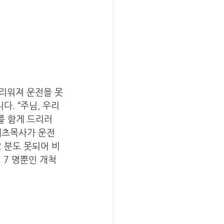
리워져 운전을 못
. “주님, 우리
를 함게 드리러 
페츠목사가 운전
2 분도 못되어 비
 7 명뿐인 개척