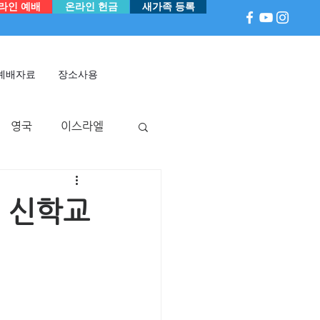
라인 예배
온라인 헌금
새가족 등록
예배자료
장소사용
영국
이스라엘
아
P 국
멕시코
N 신학교