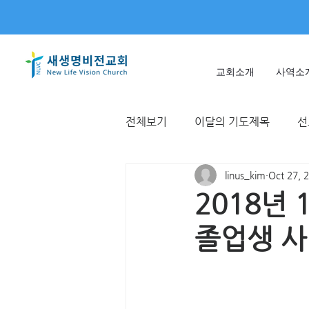
교회소개
사역소
전체보기
이달의 기도제목
선
linus_kim
Oct 27, 
미얀마
불가리아 | 터키
2018년 
졸업생 
T국
EWC
대한민국