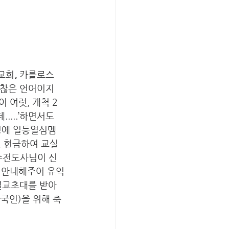
교회
, 
카를로스 
찮은 언어이지
여럿, 개척 2 
...’하면서도 
과정에 일등열심멤
껏 헌금하여 교실
수전도사님이 신
 안내해주어 유익
설교초대를 받아
국인)을 위해 축