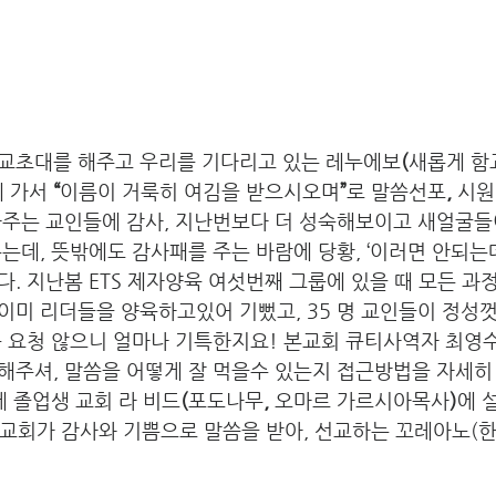
교초대를 해주고 우리를 기다리고 있는 레누에보
(
새롭게 함
 가서 
“
이름이 거룩히 여김을 받으시오며
”
로 말씀선포
, 
시원
주는 교인들에 감사, 지난번보다 더 성숙해보이고 새얼굴들이 
데, 뜻밖에도 감사패를 주는 바람에 당황, ‘이러면 안되는데..
. 지난봄 ETS 제자양육 여섯번째 그룹에 있을 때 모든 
이미 리더들을 양육하고있어 기뻤고, 35 명 교인들이 정성
움 요청 않으니 얼마나 기특한지요! 본교회 큐티사역자 최영
해주셔, 말씀을 어떻게 잘 먹을수 있는지 접근방법을 자세히
에 졸업생 교회 라 비드
(
포도나무
, 
오마르 가르시아목사
)
에 
온교회가 감사와 기쁨으로 말씀을 받아, 선교하는 꼬레아노(한