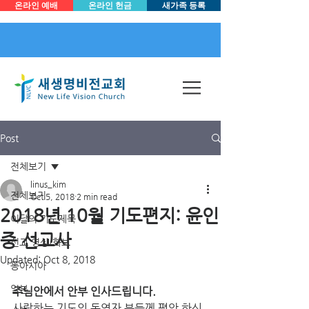
온라인 예배
온라인 헌금
새가족 등록
Post
전체보기
linus_kim
전체보기
Oct 5, 2018
2 min read
2018년 10월 기도편지: 윤인
이달의 기도제목
중 선교사
선교 영상/화보
Updated:
Oct 8, 2018
동아시아
일본
주님안에서 안부 인사드립니다.
사랑하는 기도의 동역자 분들께 평안 하신