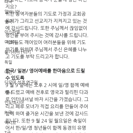
태국
지요? 
알바니아
귀한 동역자분들의 기도로 가정과 교회공
동체가 그리고 선교지가 지켜지고 있는 것
영국
에 감사드립니다. 또한 주님께서 끊임없이 
이스라엘
평안을 부어 주시는 것에 감사를 드립니다. 
미얀마
저희들도 깨어있어 여러분들을 위해 기도 
하기를 원하며 주님께서 주신 은혜를 나누
불가리아 | 터키
고 기도를 부탁 드리고자 합니다.
독일
한국/ 일본/ 영어예배를 한마음으로 드릴 
대만
수 있도록 
디모데 성경 연구원
9 월 9 일에는 오후 2 시에 일/영 함께 예배
를 드렸고 예배 전후로 영국과 필리핀 다과
케냐
로 인터내셔널 바자 시간을 가졌습니다. 그
인도네시아
리고 페루 모녀가 직접 요리를 만들어 주어 
P 국
함께 하며 즐거운 시간을 보낸 것에 감사드
립니다. 또한 9 월 24 일 월요일은 축일이
멕시코
어서 한/일/영 청년들이 함께 동경의 유명
T국