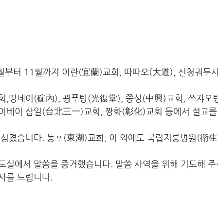
9월부터 11월까지 이란(宜蘭)교회, 따따오(大道), 신청궈
                           교회,띵네이(碇內), 광푸탕(光復堂), 쭝싱(中興)교회
                           기도실에서 말씀을 증거했습니다. 말씀 사역을 위해 
                       감사를 드립니다. 