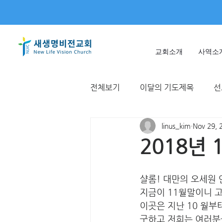
교회소개
사역소
전체보기
이달의 기도제목
선
linus_kim
Nov 29, 
미얀마
불가리아 | 터키
2018년
T국
EWC
대한민국
샬롬! 대만의 오세원
지금이 11월말이니 고
이곳은 지난 10 월부
구하고 저희는 여러분