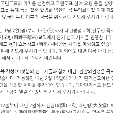
 국민투표의 취지를 선전하고 국민투표 참여 요령 등을 설명
표를 통해 동성 결혼 합법화 법안이 꼭 무력화되길 위해 기
 및 국민투표 이후의 정국을 위해서도 기도해 주시기 바랍니
년 1월 7일(월)부터 13일(일)까지 대전광염교회(전두선 목
쓰쟈오팅(四腳亭願來)교회에서 단기 선교 사역을 진행합니다. 
외에도 현지 초등학교 (南平小學)방문 사역을 계획하고 있습니
위해 기도해 주시기 바랍니다. 이 외에도 내년 여름 단기 
위해서도 기도해 주시기 바랍니다. 
북 작성: 
다섯분의 선교사들과 함께 내년1월말의완성을 목표
있습니다. 가능하면 내년 2월 15일에 21세기 단기선교여행
럼을 개최할 계획을 추진중에 있습니다. 대만단기선교 핸드북
 포럼이 열릴 수 있도록 기도해 주시기 바랍니다. 
 12월부터 내년 2월까지 젠탄(劍潭)교회, 따안탕(大安堂), 
光復堂), 신메이탕(新美堂), 동후(東湖)교회 에서 말씀을 통