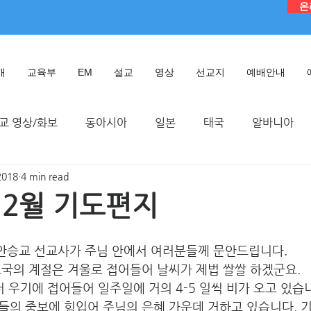
온
개
교육부
EM
설교
영상
선교지
예배안내
교 영상/화보
동아시아
일본
태국
알바니아
2018
4 min read
독일
대만
디모데 성경 연구원
케냐
인도네시
 12월 기도편지
TMTC
 안승교 선교사가 주님 안에서 여러분들께 문안드립니다. 
국의 계절은 겨울로 접어들어 날씨가 제법 쌀쌀 하겠군요. 
터 우기에 접어들어 일주일에 거의 4-5 일씩 비가 오고 있습
들의 중보에 힘입어 주님의 은혜 가운데 거하고 있습니다. 