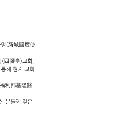
두사명(新城國度使
, 쓰쟈오팅(四腳亭)교회, 
기도해 주신 분들께 깊은 