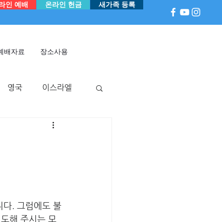
라인 예배
온라인 헌금
새가족 등록
예배자료
장소사용
영국
이스라엘
아
P 국
멕시코
니다. 그럼에도 불
기도해 주시는 모