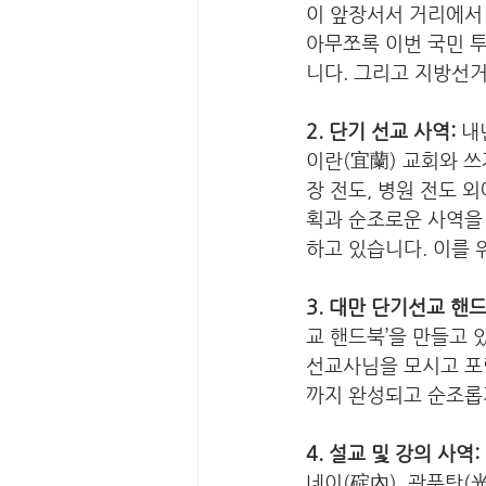
이 앞장서서 거리에서
아무쪼록 이번 국민 투
니다. 그리고 지방선거
2. 단기 선교 사역:
 내
이란(宜蘭) 교회와 
장 전도, 병원 전도 
획과 순조로운 사역을 
하고 있습니다. 이를 
3. 대만 단기선교 핸드
교 핸드북’을 만들고 
선교사님을 모시고 포
까지 완성되고 순조롭게
4. 설교 및 강의 사역:
네이(碇內), 광푸탕(