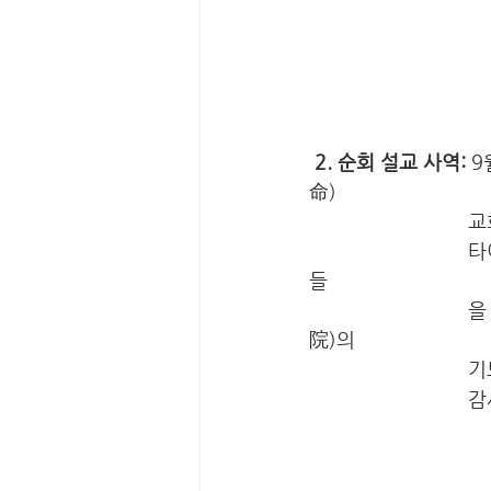
 2. 순회 설교 사역:
 
命) 
  
                             타이베이 삼일(台北三一)교회, 짱화(彰化)교회 등에서 설교를 통해 현지 교회 
들 
                             을 섬겼습니다. 동후(東湖)교회, 이 외에도 국립지룽병원(衛生福利部基隆醫
院)의 
  
      