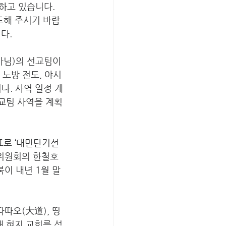
하고 있습니다. 
도해 주시기 바랍
다. 
사님)의 선교팀이 
노방 전도, 야시
다. 사역 일정 계
선교팀 사역을 계획
로 ‘대만단기선
 위원회의 한철호 
이 내년 1월 말
따따오(大道), 띵
해 현지 교회를 섬