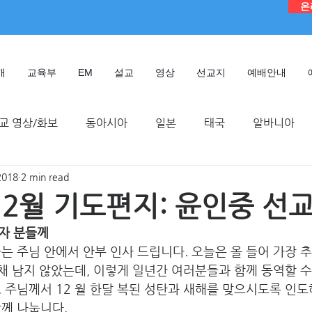
온
개
교육부
EM
설교
영상
선교지
예배안내
교 영상/화보
동아시아
일본
태국
알바니아
2018
2 min read
독일
대만
디모데 성경 연구원
케냐
인도네시
 12월 기도편지: 윤인중 선
자 분들께 
TMTC
는 주님 안에서 안부 인사 드립니다. 오늘은 올 들어 가장 
 채 남지 않았는데, 이렇게 일년간 여러분들과 함께 동역할 수
 주님께서 12 월 한달 복된 성탄과 새해를 맞으시도록 인도
함께 나눕니다.