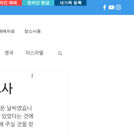
라인 예배
온라인 헌금
새가족 등록
예배자료
장소사용
영국
이스라엘
아
P 국
멕시코
교사
추운 날씨였습니
 있었다는 것에 
해 주실 것을 믿