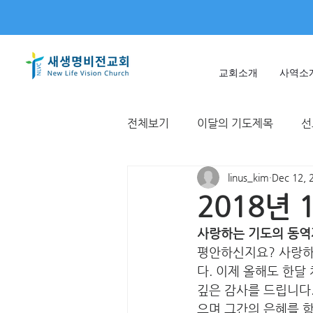
교회소개
사역소
전체보기
이달의 기도제목
선
linus_kim
Dec 12, 
미얀마
불가리아 | 터키
2018년
사랑하는 기도의 동역
T국
EWC
대한민국
평안하신지요? 사랑하
다. 이제 올해도 한달
깊은 감사를 드립니다.
으며 그간의 은혜를 