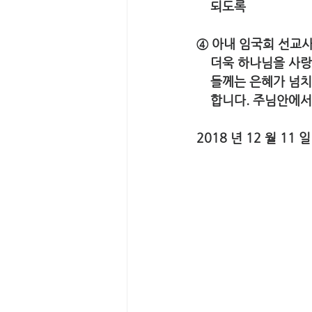
    되도록
④ 아내 임국희 선교사
    더욱 하나님을
    들께는 은혜가
    합니다. 주님안에
2018 년 12 월 1