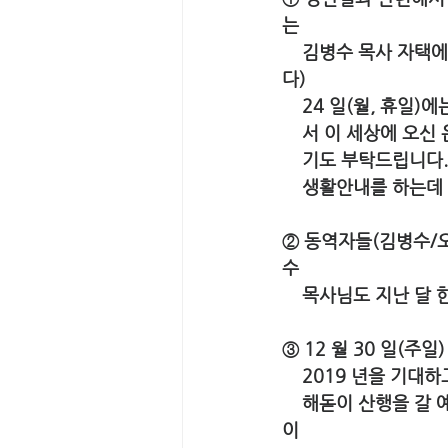
는 
    김병수 목사 자택에서 홈 파티가, 23 일 주일에 성탄예배(일본은 12월 25일이 휴일이 아닙니
다) 
    24 일(월, 
    서 이 세상에
    기도 부탁드립
    생활안내를 하
② 동역자들(김병수/
수 
    목사님도 지난
③ 12 월 30 일(주
    2019 년을 
    해돋이 산행을 갈 예정인데 안전을 지켜주시고 아이들이 주님안에서 꿈꾸며 새해를 맞는 시간
이 