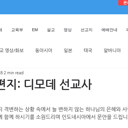
온
개
교육부
EM
설교
영상
선교지
예배안내
교 영상/화보
동아시아
일본
태국
알바니아
18
2 min read
독일
대만
디모데 성경 연구원
케냐
인도네시
편지: 디모데 선교사
TMTC
 격변하는 상황 속에서 늘 변하지 않는 하나님의 은혜와 사
 함께 하시기를 소원드리며 인도네시아에서 문안을 드립니