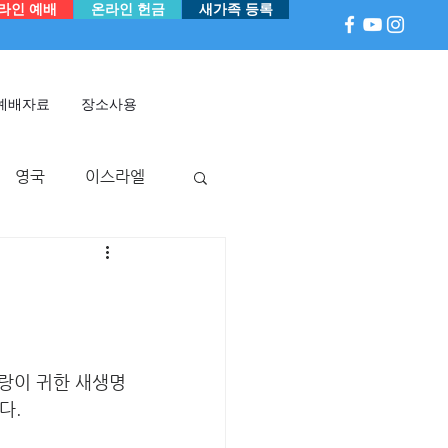
라인 예배
온라인 헌금
새가족 등록
예배자료
장소사용
영국
이스라엘
아
P 국
멕시코
랑이 귀한 새생명
다.