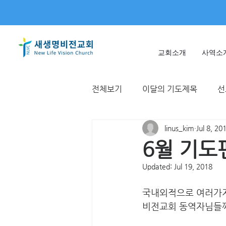
교회소개
사역소
전체보기
이달의 기도제목
선
linus_kim
Jul 8, 20
미얀마
불가리아 | 터키
6월 기도
Updated:
Jul 19, 2018
T국
EWC
대한민국
국내외적으로 여러가지
비전교회 동역자님들께