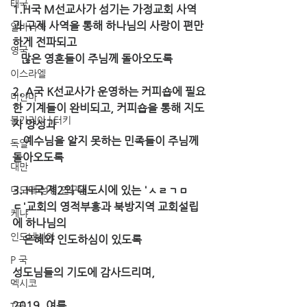
태국
1.H국 M선교사가 섬기는 가정교회 사역
과 구제 사역을 통해 하나님의 사랑이 편만
알바니아
하게 전파되고 
영국
   많은 영혼들이 주님께 돌아오도록
이스라엘
2. A국 K선교사가 운영하는 커피숍에 필요
미얀마
한 기계들이 완비되고, 커피숍을 통해 지도
불가리아 | 터키
자 양성과
    예수님을 알지 못하는 민족들이 주님께 
독일
돌아오도록
대만
3. H국 제2의 대도시에 있는 'ㅅㄹㄱㅁ
디모데 성경 연구원
ㄷ'교회의 영적부흥과 북방지역 교회설립
케냐
에 하나님의 
인도네시아
    은혜와 인도하심이 있도록 
P 국
성도님들의 기도에 감사드리며,
멕시코
2019. 여름
T국