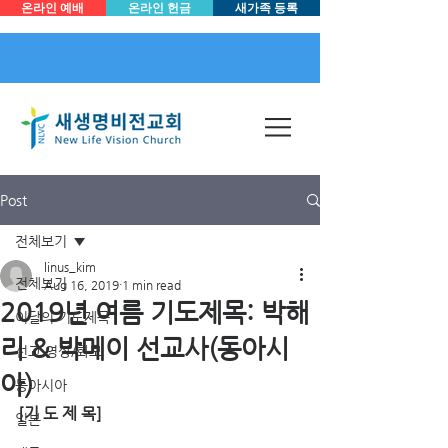
온라인 예배
온라인 헌금
새가족 등록
Post
전체보기
linus_kim
전체보기
Aug 16, 2019
1 min read
2019년 여름 기도제목: 박해
이달의 기도제목
리 & 박메이 선교사(동아시
선교 영상/화보
아)
동아시아
[기 도 제 목]
일본