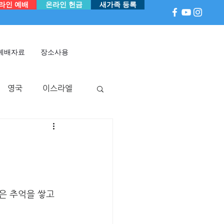
라인 예배
온라인 헌금
새가족 등록
예배자료
장소사용
영국
이스라엘
아
P 국
멕시코
은 추억을 쌓고 