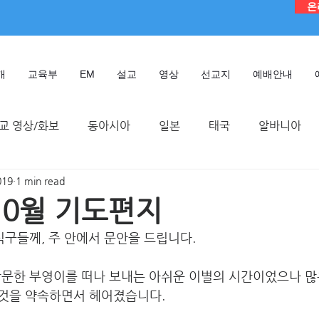
온
개
교육부
EM
설교
영상
선교지
예배안내
교 영상/화보
동아시아
일본
태국
알바니아
019
1 min read
독일
대만
디모데 성경 연구원
케냐
인도네시
 10월 기도편지
식구들께, 주 안에서 문안을 드립니다.
TMTC
방문한 부영이를 떠나 보내는 아쉬운 이별의 시간이었으나 많
것을 약속하면서 헤어졌습니다.   