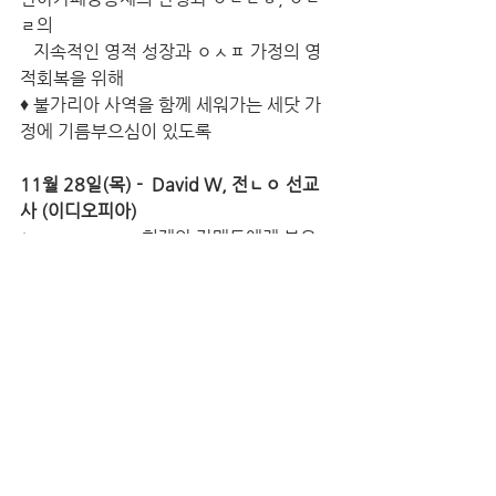
ㄹ의 
   지속적인 영적 성장과 ㅇㅅㅍ 가정의 영
적회복을 위해
♦ 불가리아 사역을 함께 세워가는 세닷 가
정에 기름부으심이 있도록
11월 28일(목) -  David W, 전ㄴㅇ 선교
사 (이디오피아)
♦ ㅎㄹㄹ ㅁㅅㄹ 형제와 자매들에게 복음
을 전할 수 있는 기회와 전도한 형제자매들
의 복음의 
   열매가 맺을 수 있도록
♦ 84개의 E국 미종족 부족들을 위한 효과
적인 복음제시에 지혜를 주시고 선교사님
들의 동역에 
   하나님의 인도하신을 위하여
♦ ㅇㄷㅇㅍㅇ 문화에 맞는 선교프로그램 개
발에 지혜를 주시고 놀라운 하나님의 은혜