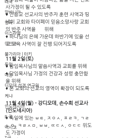
태국
사가정이 될 수 있도록
알바니아
♦ 안승교 선교사의 반주자 훈련 사역과 띵
네이 교회와 타이페이 믿음소망사랑 교회
영국
의 반주 사역을       위해
이스라엘
♦ 하나님의 은혜 가운데 하반기에 있을 선
미얀마
교 교육 사역이 잘 진행 되어지도록 
불가리아 | 터키
11월 2일(토)
독일
♦ 담임목사님의 말씀사역과 교회를 위해
♦ 담임목사님 가정의 건강과 성령 충만함
대만
을 위해
디모데 성경 연구원
♦ 본 교회의 선교의 영역이 확장이 되도록
케냐
11월 4일(월) - 강디모데, 손수희 선교사 
인도네시아
(인도네시아)
P 국
♦ 독일에 있는 ㅂㅌ, ㅈㅇㅅ, ㅍㄹㅋ, ㄱㄹ
ㄴㅇ, ㅋㄹㅅㅁ, ㅂㅂ, ㄸㄷㅅ, ㅇㄷㄷ 위도
멕시코
도 가정이 
T국