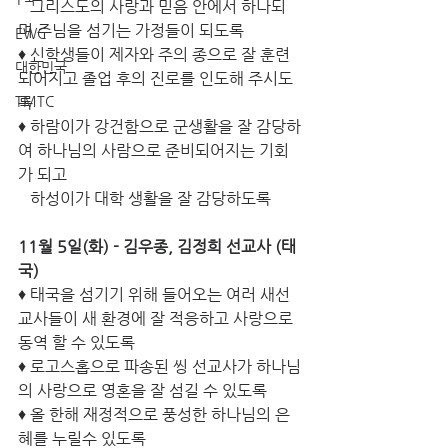
   그리스도의 사랑과 믿음 안에서 하나되
며 주님을 섬기는 가정들이 되도록
EWC
♦ 신학생들이 제자와 주의 종으로 잘 훈련
대한민국
되어지고 졸업 후의 진로를 인도해 주시도
TMTC
록
♦ 하람이가 강건함으로 군생활을 잘 감당하
여 하나님의 사람으로 준비되어지는 기회
가 되고 
   하성이가 대학 생활을 잘 감당하도록
11월 5일(화) - 김우종, 김정희 선교사 (태
국)
♦ 태국을 섬기기 위해 들어오는 여러 새선
교사들이 새 환경에 잘 적응하고 사랑으로 
동역 할 수 있도록
♦ 로고스홉으로 파송된 씽 선교사가 하나님
의 사랑으로 영혼을 잘 섬길 수 있도록
♦ 올 한해 재정적으로 풍성한 하나님의 은
혜를 누릴수 있도록 