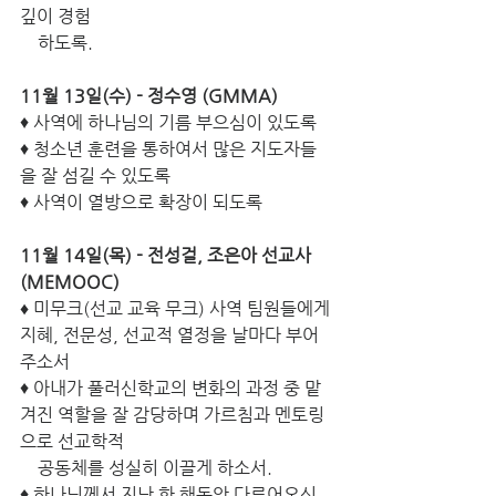
깊이 경험
    하도록.
11월 13일(수) - 정수영 (GMMA)
♦ 사역에 하나님의 기름 부으심이 있도록
♦ 청소년 훈련을 통하여서 많은 지도자들
을 잘 섬길 수 있도록
♦ 사역이 열방으로 확장이 되도록
11월 14일(목) - 전성걸, 조은아 선교사 
(MEMOOC)
♦
 미무크(선교 교육 무크) 사역 팀원들에게 
지혜, 전문성, 선교적 열정을 날마다 부어
주소서
♦ 아내가 풀러신학교의 변화의 과정 중 맡
겨진 역할을 잘 감당하며 가르침과 멘토링
으로 선교학적      
    공동체를 성실히 이끌게 하소서.
♦ 하나님께서 지난 한 해동안 다루어오신 