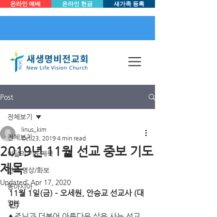
온라인 예배
온라인 헌금
새가족 등록
Post
전체보기
linus_kim
전체보기
Oct 23, 2019
4 min read
2019년 11월 선교 중보 기도
이달의 기도제목
제목
선교 영상/화보
Updated:
Apr 17, 2020
동아시아
11월 1일(금) – 오세원, 안승교 선교사 (대
일본
만)
♦ 주님과 더불어 아름다운 삶을 사는 선교