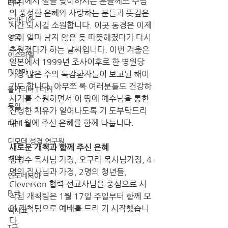
해외에서 설을 맞이하시는 분들께도 주님 
태국
의 풍성한 은혜와 사랑하는 분들과 뜻깊은 
알바니아
시간 되시길 소원합니다. 이곳 동경은 이제 
봄이 얼마 남지 않은 듯 따뜻해졌다가 다시 
영국
추웠졌다가 하는 날씨입니다. 이번 겨울은 
이스라엘
일본에서 1999년 조사이후로 한 병원당 
미얀마
가장 많은 수의 독감환자들이 보고된 해이
기도 합니다. 아무쪼 록 여러분들도 건강하
불가리아 | 터키
시기를 소원하면서 이 땅에 예수님을 통한 
독일
진정한 치유가 일어나도록 기 도부탁드리
며 1월에 주신 은혜를 함께 나눕니다. 
대만
디모데 성경 연구원
새로운 개척과 함께 주신 은혜
케냐
김병수 목사님 가정, 오구라 목사님가정, 4
명의 집사님과 가정, 2명의 청년들, 
인도네시아
Cleverson 협력 선교사님을 중심으로 시
P 국
작된 개척팀은 1월 17일 주일부터 함께 모
여 개척팀으로 예배를 드리 기 시작했습니
멕시코
다. 
T국