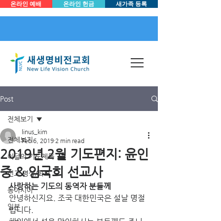
온라인 예배
온라인 헌금
새가족 등록
Post
전체보기
linus_kim
전체보기
Feb 6, 2019
2 min read
2019년 2월 기도편지: 윤인
이달의 기도제목
중 & 임국희 선교사
선교 영상/화보
사랑하는 기도의 동역자 분들께
동아시아
안녕하신지요. 조국 대한민국은 설날 명절
일본
입니다. 