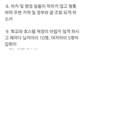
8. 비자 및 행정 일들이 막히지 않고 형통
하며 주변 지역 및 정부와 잘 조화 되게 하
소서
 9. 학교와 호스텔 재정이 어렵지 않게 하시
고 해마다 남자아이 10명, 여자아이 5명씩 
입학이 
    가능하게 하소서
10. 민선생님이 빠져 모든 일을 책임지고 
있는  박목*님께 영육간의 강건함을 허락
해주소서
11. 여자 호스텔을 책임 맡고 있는 오 ㅅ 교
사님께  건강함을 허락해주시고 특히 어지
럼증이 
        해결 되게 하소서