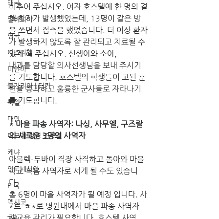
태국
비추어 주십시오. 여자 호스텔에 한 명의 결
핵 환자가 발생했었는데, 13명이 같은 방
알바니아
을 쓰면서 접촉을 했었습니다. 더 이상 환자
영국
가 발생하지 않도록 잘 관리되고 치료될 수 
이스라엘
있게 해 주십시오. 신생아와 소아, 
내과를 담당할 의사선생님을 보내 주시기
미얀마
를 기도합니다. 호스텔의 학생들이 고된 훈
불가리아 | 터키
련을 통과하고 훌륭한 군사들로 자라나기
를 기도합니다.
독일
대만
* 마을 파송 사역자: 나싱, 사무엘, 구즈랄
의 새로운 3명의 사역자
디모데 성경 연구원
케냐
아믈렉-두바이 직장 사직하고 돌아와 마을 
인도네시아
학교 복음 사역자로 서게 될 수도 있습니
다. 
P 국
총 6명이 마을 사역자가 될 예정 입니다. 사
멕시코
*르-ㅊ*로 병원내에서 마을 파송 사역자 
재교육 관리가 필요합니다. 호스텔 사역
T국