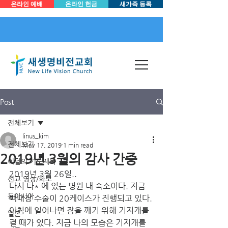
온라인 예배
온라인 헌금
새가족 등록
Post
전체보기
linus_kim
전체보기
May 17, 2019
1 min read
2019년 3월의 감사 간증
이달의 기도제목
2019년 3월 26일..
선교 영상/화보
다시 타* 에 있는 병원 내 숙소이다. 지금 
동아시아
백내장 수술이 20케이스가 진행되고 있다.
아침에 일어나면 잠을 깨기 위해 기지개를 
일본
켤 때가 있다. 지금 나의 모습은 기지개를 