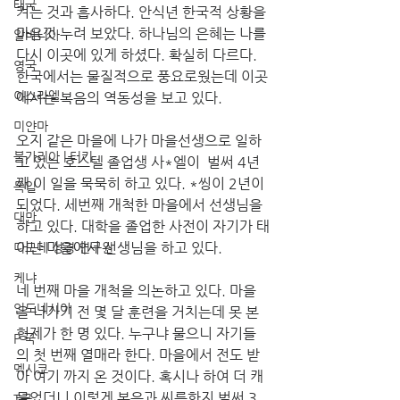
태국
켜는 것과 흡사하다. 안식년 한국적 상황을 
마음껏 누려 보았다. 하나님의 은혜는 나를 
알바니아
다시 이곳에 있게 하셨다. 확실히 다르다. 
영국
한국에서는 물질적으로 풍요로웠는데 이곳
이스라엘
에서는 복음의 역동성을 보고 있다. 
미얀마
오지 같은 마을에 나가 마을선생으로 일하
불가리아 | 터키
고 있는 호스텔 졸업생 사*엘이  벌써 4년
째 이 일을 묵묵히 하고 있다. *씽이 2년이 
독일
되었다. 세번째 개척한 마을에서 선생님을 
대만
하고 있다. 대학을 졸업한 사전이 자기가 태
어난 마을에서 선생님을 하고 있다. 
디모데 성경 연구원
케냐
네 번째 마을 개척을 의논하고 있다. 마을
인도네시아
을 나가기 전 몇 달 훈련을 거치는데 못 본 
형제가 한 명 있다. 누구냐 물으니 자기들
P 국
의 첫 번째 열매라 한다. 마을에서 전도 받
멕시코
아 여기 까지 온 것이다. 혹시나 하여 더 캐
물었더니 이렇게 복음과 씨름한지 벌써 3
T국