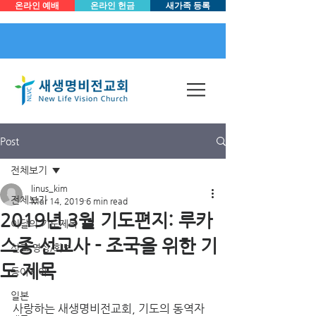
온라인 예배
온라인 헌금
새가족 등록
Post
전체보기
linus_kim
전체보기
Mar 14, 2019
6 min read
2019년 3월 기도편지: 루카
이달의 기도제목
스종 선교사 - 조국을 위한 기
선교 영상/화보
도 제목
동아시아
일본
사랑하는 새생명비전교회, 기도의 동역자