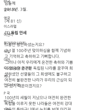
태국
님들께 
2019년. 3월. 
알바니아
영국
(제 81 신) 
이스라엘
(1) 독립 만세 
미얀마
불가리아 | 터키
그동안 평안하셨는지요?
 3.1절 100주년 맞이하심을 함께 기념하
독일
고 기억하고 축하하고 기뻐합니다.
대만
 그러나 아직 우리에게 온전한 축하와 기쁨
이 없음은 온전한 독립된 나라를 꿈꾸며 희
디모데 성경 연구원
생하셨던 선열들의 그 희생에도 불구하고 
케냐
여전히 불완전한 나라가 우리의 근심이 되
인도네시아
고 있기 때문이겠지요?
P 국
100년의 세월이 지났으나 여전히 완전한 
멕시코
독립을 이루지 못한 나라들은 여전히 강대
국들의 틈바구니에서 눈치를 보며 이리저
T국