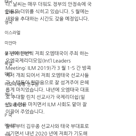
태국
다. 날씨는 매우 더워도 정부의 안정속에 국
민들도 더위를 식히고 있습니다. 5 월에는 
알바니아
새왕을 추대하는 시간도 갖을 예정입니다.
영국
이스라엘
미얀마
2 년에 한번씩 저희 오엠태국이 주최 하는 
불가리아 | 터키
오엠국제리더모임(Int’l Leaders 
독일
Meeting: ILM 2019)가 3 월 1-5 간 방콕
대만
에서 개최 되어서 저희 오엠태국 선교사들
과 스탭들이 한마음으로 잘 섬겨주어 은혜
디모데 성경 연구원
롭게 마치었습니다. 내년에 오엠태국 대표
케냐
로 추대할 린치 선교사가 국제리더쉽(일
년) 훈련을 마치면서 ILM 사회도 맡아 잘 
인도네시아
이끌어 주었습니다. 
P 국
멕시코
올해 부터 김우종 선교사와 태국 부대표로 
섬기면서 내년 2020 년에 저희가 기도해
T국