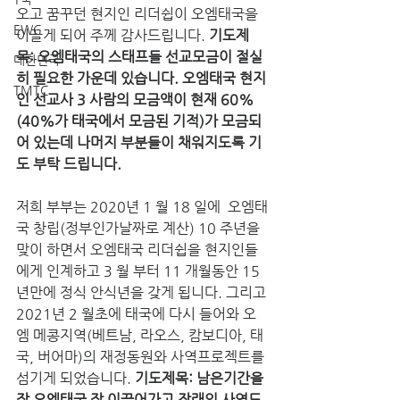
오고 꿈꾸던 현지인 리더쉽이 오엠태국을 
EWC
이끌게 되어 주께 감사드립니다. 
기도제
목: 오엠태국의 스태프들 선교모금이 절실
대한민국
히 필요한 가운데 있습니다. 오엠태국 현지
TMTC
인 선교사 3 사람의 모금액이 현재 60%
(40%가 태국에서 모금된 기적)가 모금되
어 있는데 나머지 부분들이 채워지도록 기
도 부탁 드립니다. 
저희 부부는 2020년 1 월 18 일에  오엠태
국 창립(정부인가날짜로 계산) 10 주년을 
맞이 하면서 오엠태국 리더쉽을 현지인들
에게 인계하고 3 월 부터 11 개월동안 15 
년만에 정식 안식년을 갖게 됩니다. 그리고 
2021년 2 월초에 태국에 다시 들어와 오
엠 메콩지역(베트남, 라오스, 캄보디아, 태
국, 버어마)의 재정동원와 사역프로젝트를 
섬기게 되었습니다. 
기도제목: 남은기간을 
잘 오엠태국 잘 이끌어가고 장래의 사역도 