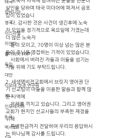
1. 노숙자 사역에 참여하는 분들중 한분이 
태국
살인을 당하며 태국 미더어에 퍼져서 공포
알바니아
감이 있었습니
    다. 감사한 것은 사건이 생긴후에 노숙
영국
자 모임을 정기적으로 목요일에 가졌는데 
이스라엘
더 많은 노숙자 
미얀마
    들이 모이고, 70명이 이상 넘는 많은 분
들이 주님을 영접하는 기적이 있었습니다. 
불가리아 | 터키
    사회에서 버려진 자들과 이들을 섬기는 
독일
자들 위해 기도 부탁드립니다.
대만
2. 새생명비전교회에서 브릿지 영어권 단
디모데 성경 연구원
기 선교팀이 마술을 이용한 말씀과 함께 많
케냐
은 사역에 
    은혜를 끼치고 있습니다. 그리고 영어권 
인도네시아
교회가 현지인 선교사들의 부족한 재정을 
P 국
위해 
    특별헌금까지 전달하여 우리의 응답하시
멕시코
는 하나님께 감사를 드립니다.
T국