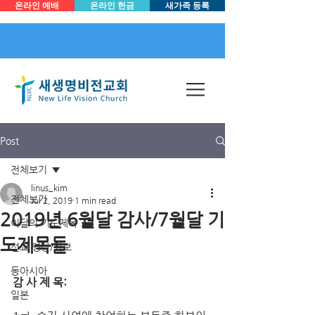
온라인 예배
온라인 헌금
새가족 등록
Post
전체보기
linus_kim
전체보기
Jul 2, 2019
1 min read
2019년 6월달 감사/7월달 기
이달의 기도제목
도제목들
선교 영상/화보
동아시아
감 사 제 목:
일본