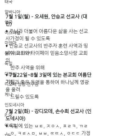
태국
알바니아
7월 1일(월) – 오세원, 안승교 선교사 (대
영국
만)
♦ 주님과 더불어 아름다운 삶을 사는 선교
이스라엘
사가정이 될 수 있도록
미얀마
♦ 안승교 선교사의 반주자 훈련 사역과 띵
네이 교회와 타이페이 믿음소망사랑 교회
불가리아 | 터키
의 
독일
    반주 사역을 위해
대만
♦ 
7월22일~8월 3일에 있는 본교회 여름단
기팀
과 좋은 동역을 통하여 하나님께 영광
디모데 성경 연구원
을 올려
케냐
    드릴수 있도록
인도네시아
7월 2일(화) - 강디모데, 손수희 선교사 (인
P 국
도네시아)
멕시코
♦ 독일에 있는 ㅂㅌ, ㅈㅇㅅ, ㅍㄹㅋ, ㄲㄹ
ㄴㅇ, ㅋㄹㅅㅁ, ㅂㅂ, ㄸㄸㅅ, ㅇㄷㄷ 가정
T국