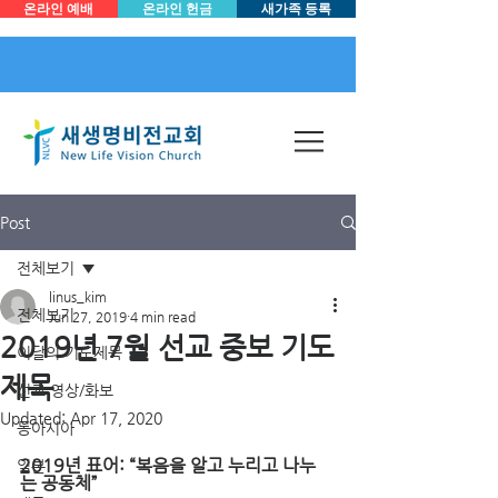
온라인 예배
온라인 헌금
새가족 등록
Post
전체보기
linus_kim
전체보기
Jun 27, 2019
4 min read
2019년 7월 선교 중보 기도
이달의 기도제목
제목
선교 영상/화보
Updated:
Apr 17, 2020
동아시아
2019년 표어: “복음을 알고 누리고 나누
일본
는 공동체”