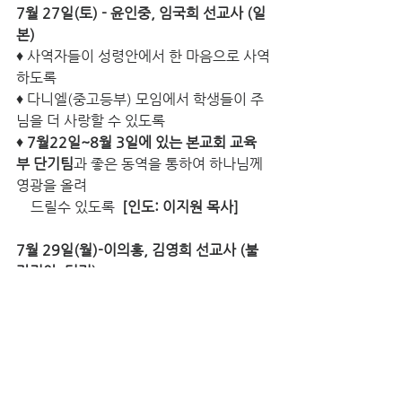
7월 27일(토) - 윤인중, 임국희 선교사 (일
본)
♦ 사역자들이 성령안에서 한 마음으로 사역
하도록
♦ 다니엘(중고등부) 모임에서 학생들이 주
님을 더 사랑할 수 있도록
♦ 
7월22일~8월 3일에 있는 본교회 교육
부 단기팀
과 좋은 동역을 통하여 하나님께 
영광을 올려
    드릴수 있도록  
[인도: 이지원 목사]
7월 29일(월)-이의홍, 김영희 선교사 (불
가리아, 터키)
♦ 하나님의 은혜 가운데 ㅇㄷㄹㅎ의 결혼예
배를 잘 준비하여 드릴수 있도록 
♦ ㄹㅈ, ㄹㅁㅈ,ㄹㅂㅌ 형제의 동역을 통해 
반아가페공동체의 안정과 ㅇㄷㄹㅎ, ㅇㄷ
ㄹ의 
    지속적인 영적 성장과 ㅇㅅㅍ 가정의 영