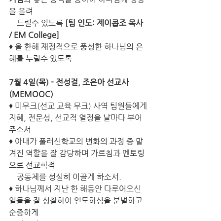
을 올려
    드릴수 있도록 
[팀 인도: 제이콥조 목사 
/ EM College]
♦ 올 한해 재정적으로 풍성한 하나님의 은
혜를 누릴수 있도록 
7월 4일(목) - 전성걸, 조은아 선교사 
(MEMOOC)
♦ 미무크(선교 교육 무크) 사역 팀원들에게 
지혜, 전문성, 선교적 열정을 날마다 부어
주소서
♦ 아내가 풀러신학교의 변화의 과정 중 맡
겨진 역할을 잘 감당하며 가르침과 멘토링
으로 선교학적 
    공동체를 성실히 이끌게 하소서.
♦ 하나님께서 지난 한 해동안 다루어오신 
일들을 잘 성찰하여 인도하심을 분별하고 
순종하게 