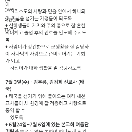
이 
EWC
    그리스도의 사랑과 믿음 안에서 하나되
며 주님을 섬기는 가정들이 되도록
대한민국
♦ 신학생들이 제자와 주의 종으로 잘 훈련
TMTC
되어지고 졸업 후의 진로를 인도해 주시도
록
♦ 하람이가 강건함으로 군생활을 잘 감당하
여 하나님의 사람으로 준비되어지는 기회
가 되고 
    하성이가 대학 생활을 잘 감당하도록
7월 3일(수) - 김우종, 김정희 선교사 (태
국)
♦ 태국을 섬기기 위해 들어오는 여러 새선
교사들이 새 환경에 잘 적응하고 사랑으로 
동역 할 수 
    있도록
♦ 
6월24일~7월 6일에 있는 본교회 여름단
기팀
과 좋은 동역을 통하여 하나님께 영광