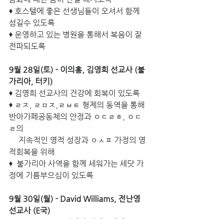
♦ 호스텔에 좋은 선생님들이 오셔서 함께 
섬길수 있도록 
♦ 운영하고 있는 병원을 통해서 복음이 잘 
전파되도록 
9월 28일(토) - 이의홍, 김영희 선교사 (불
가리아, 터키) 
♦ 김영희 선교사의 건강에 회복이 있도록 
♦ ㄹㅈ, ㄹㅁㅈ,ㄹㅂㅌ 형제의 동역을 통해 
반아가페공동체의 안정과 ㅇㄷㄹㅎ, ㅇㄷ
ㄹ의 
     지속적인 영적 성장과 ㅇㅅㅍ 가정의 영
적회복을 위해 
♦  불가리아 사역을 함께 세워가는 세닷 가
정에 기름부으심이 있도록 
9월 30일(월) - David Williams, 전난영 
선교사 (E국) 