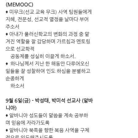
(MEMOOC) 
♦ 미무크(선교 교육 무크) 사역 팀원들에게 
지혜, 전문성, 선교적 열정을 날마다 부어
주소서 
♦ 아내가 풀러신학교의 변화의 과정 중 맡
겨진 역할을 잘 감당하며 가르침과 멘토링
으로 선교학적 
    공동체를 성실히 이끌게 하소서. 
♦  하나님께서 지난 한 해동안 다루어오신 
일들을 잘 성찰하여 인도 하심을 분별하고 
순종하게 
    하소서 
9월 6일(금) - 박성태, 박미석 선교사 (알바
니아) 
♦ 알바니아 성도들이 말씀을 계속 공부하
며 믿음에 자라가도록 
♦ 알바니아 북쪽을 향한 복음 사역을 구체
적으로 인도해주시도록 