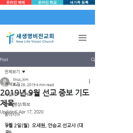
온라인 예배
온라인 헌금
새가족 등록
Post
전체보기
linus_kim
전체보기
Aug 28, 2019
4 min read
2019년 9월 선교 중보 기도
이달의 기도제목
제목
선교 영상/화보
Updated:
Apr 17, 2020
동아시아
일본
9월 2일(월) ­ 오세원, 안승교 선교사 (대
만) 