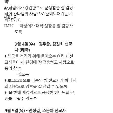
록 
♦  하람이가 강건함으로 군생활을 잘 감당
EWC
하여 하나님의 사람으로 준비되어지는 기
대한민국
회가 되고 
TMTC
     하성이가 대학 생활을 잘 감당하
도록 
9월 4일(수) - 김우종, 김정희 선교
사 (태국) 
♦ 태국을 섬기기 위해 들어오는 여러 새선
교사들이 새 환경에 잘 적응하고 사랑으로 
동역 할 수 
   있도록 
♦ 로고스홉으로 파송된 씽 선교사가 하나님
의 사랑으로 영혼을 잘 섬길 수 있도록 
♦  올 한해 재정적으로 풍성한 하나님의 은
혜를 누릴수 있도록 
9월 5일(목) - 전성걸, 조은아 선교사 