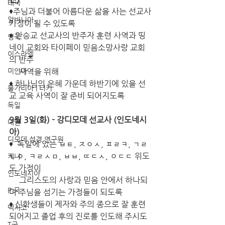
태국
♦주님과 더불어 아름다운 삶을 사는 선교사
알바니아
가정이 될 수 있도록 
♦ 안승교 선교사의 반주자 훈련 사역과 띵
영국
네이 교회와 타이페이 믿음소망사랑 교회
이스라엘
의 반주 
미얀마
     사역을 위해 
♦ 하나님의 은혜 가운데 하반기에 있을 선
불가리아 | 터키
교 교육 사역이 잘 준비 되어지도록 
독일
9월 3일(화) - 강디모데 선교사 (인도네시
대만
아) 
디모데 성경 연구원
♦  독일에 있는 ㅂㅌ, ㅈㅇㅅ, ㅍㄹㅋ, ㄱㄹ
ㄴㅇ, ㅋㄹㅅㅁ, ㅂㅂ, ㄸㄷㅅ, ㅇㄷㄷ 위도
케냐
도 가정이 
인도네시아
     그리스도의 사랑과 믿음 안에서 하나되
P 국
며 주님을 섬기는 가정들이 되도록 
♦ 신학생들이 제자와 주의 종으로 잘 훈련
멕시코
되어지고 졸업 후의 진로를 인도해 주시도
T국