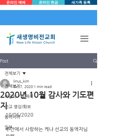
온라인 예배
온라인 헌금
새가족 등록
Post
전체보기
linus_kim
전체보기
Oct 7, 2020
1 min read
2020년 10월 감사와 기도편
이달의 기도제목
지
선교 영상/화보
10/06/2020
동아시아
일본
주안에서 사랑하는 케냐 선교의 동역자님