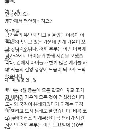
들께, 
태국
알바니아
안녕하세요!
주안에서 평안하신지요? 
영국
이스라엘
남가주의 유난히 덥고 힘들었던 여름이 아
미얀마
직도 지속되고 있는 가운데 언제 가을이 오
나 기다려집니다. 저희 부부는 이번 여름에 
불가리아 | 터키
남가주에서 아이들과 함께 시간을 보냈습
독일
니다. 집에서 아이들과 함께 많은 얘기를 하
며 저들의 신앙 성장에 도움이 되고자 노력
대만
했습니다. 
디모데 성경 연구원
케냐
케냐는 3월 중순에 모든 학교에 휴교 조치
가 내려진 가운데 모든 것이 멈춰섰습니다. 
인도네시아
도시와 국경이 봉쇄되었다가 이제는 국경
P 국
이 열리고 도시 봉쇄도 풀렸습니다. 비록 코
로나 바이러스의 재확산이 좀 염려가 되긴 
멕시코
하지만 저희 부부는 이번 토요일에 (10월 
T국