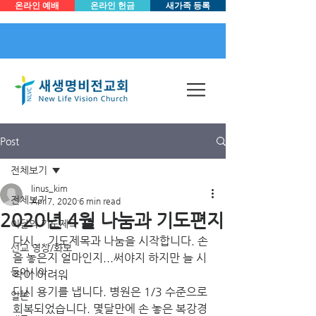
온라인 예배
온라인 헌금
새가족 등록
Post
전체보기
linus_kim
전체보기
Apr 7, 2020
6 min read
2020년 4월 나눔과 기도편지
이달의 기도제목
다시....기도제목과 나눔을 시작합니다. 손
선교 영상/화보
을 놓은지 얼마인지...써야지 하지만 늘 시
동아시아
작이 어려워 
다시 용기를 냅니다. 병원은 1/3 수준으로 
일본
회복되었습니다. 몇달만에 손 놓은 복강경 