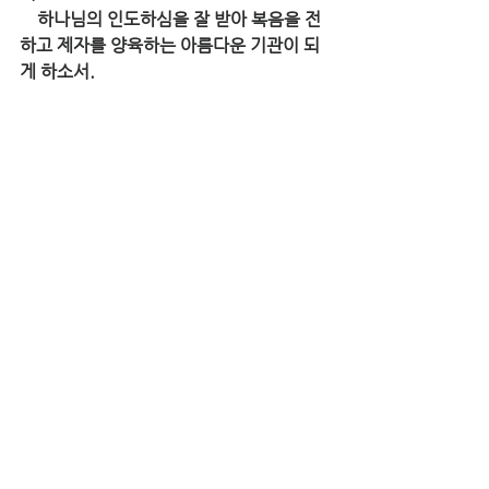
    하나님의 인도하심을 잘 받아 복음을 전
하고 제자를 양육하는 아름다운 기관이 되
게 하소서.
2. 호스텔 안 120명의 아이들이 영적으로 
성숙한 새벽이슬 같은 청년들이 되어 복음
을 위해 
    살게 하소서
1) 호스텔 안에 상고와 오빠인 아쇼크가 맹
과왈 종족의 믿음의 선진이 되기를, 병원에
서 살아난 
    보조가 있는데 그의 아들이 호스텔에 입
학 되게 하소서
2) 가장 멀리에서 있는 마을에서 온 바완과 
묵께시-자신들 종족의 믿음의 선진이 되기
를