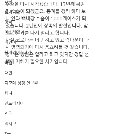
태국
수술을 다시 시작했습니다. 13번째 복강
경 수술이 되겠군요. 통계를 정리 하다 보
알바니아
니 안과 백내장 수술이 1000케이스가 되
영국
었습니다. 2년만에 장족의 발전입니다. 앞
이스라엘
으로 안과를 다시 열려고 합니다. 
사실 코로나는 더 번지고 있고 락다운이 다
미얀마
시 명령되기에 다시 움츠려들 것 같습니다. 
불가리아 | 터키
정부는 병원은 열라고 하고 있지만 정말 선
택에 지혜가 필요한 시기입니다.
독일
대만
디모데 성경 연구원
케냐
인도네시아
P 국
멕시코
T국