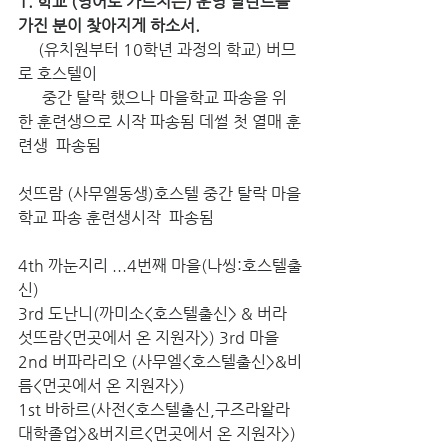
1. 학교 (영어로 가르치는) 운영 달란트를 
가진 분이 찾아지게 하소서. 
     (유치원부터 10학년 과정의 학교) 버므
로 호스텔이
      중간 탈락 했으나 마을학교 파송을 위
한 훈련생으로 시작 파송됨 데썰 첫 열매 훈
련생  파송됨
섯뜨람 (사무엘동생)호스텔 중간 탈락 마을
학교 파송 훈련생시작  파송됨
4th 까눈지리 ...4번째 마을(나씽:호스텔출
신)
3rd 도난니(까미소<호스텔출신> & 버라 
섯뜨람<먼곳에서 온 지원자>) 3rd 마을
2nd 버파라리오 (사무엘<호스텔출신>&비
름<먼곳에서 온 지원자>)
1st 바하르(사전<호스텔출신,구즈라왈라 
대학졸업>&버지르<먼곳에서 온 지원자>) 