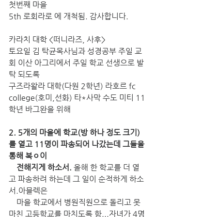
첫번째 마을
5th 로회라로 에 개척됨. 감사합니다. 
카라치 대학 <떠니라즈, 사후>
토요일 김 탁균목사님과 성경공부 주일 교
회 이산 아그리에서 주일 학교 선생으로 발
탁 되도록
구즈라왈라 대학(다원 2학년) 라호르 fc 
college(호미,선화) 타*사막 수도 미티 11
학년 바그완을 위해
2. 5개의 마을에 학교(방 하나 정도 크기)
를 열고 11명이 파송되어 나갔는데 그들을 
통해 복ㅇ이 
    전해지게 하소서.
 올해 한 학교를 더 열
고 파송하려 하는데 그 일이 순적하게 하소
서.아믈렉은 
    마을 학교에서 병원직원으로 돌리고 못
마친 고등학교를 마치도록 함...자녀가 4명