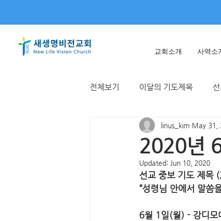
교회소개
사역소
전체보기
이달의 기도제목
선
linus_kim
May 31,
미얀마
불가리아 | 터키
2020년
Updated:
Jun 10, 2020
T국
EWC
대한민국
선교 중보 기도 제목 (
“성령님 안에서 말씀을
6월 1일(월) - 강디