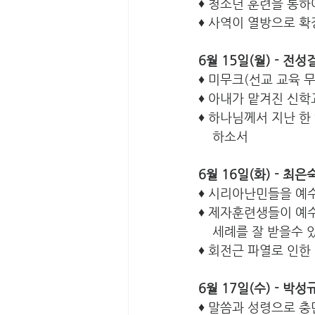
♦ 청소년 훈련을 통하
♦ 사역이 열방으로 
6월 15일(월) - 전성
♦
 미무크(선교 교육 
♦ 아내가 맡겨진 신학
♦ 하나님께서 지난 
    하소서
6월 16일(화) - 최은숙
♦ 시리아난민들을 예수
♦ 제자훈련생들이 예수
    세례를 잘 받을수
♦ 회전근 파열로 인한
6월 17일(수) - 박성
♦ 말씀과 성령으로 