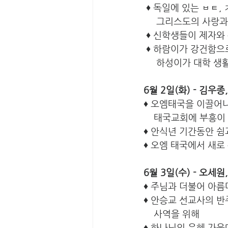
 ♦ 독일에 있는 ㅂㅌ,
     그리스도의 
 ♦ 신학생들이 제자
 ♦ 하람이가 강건함
     하성이가 대학
6월 2일(화) - 김우종
♦ 오엠태국을 이끌어
    태국교회에 부흥
♦ 안식년 기간동안 쉼
♦ 오엠 태국에서 새로
6월 3일(수) - 오세원
♦ 주님과 더불어 아름
♦ 안승교 선교사의 
    사역을 위해
♦ 하나님의 은혜 가운