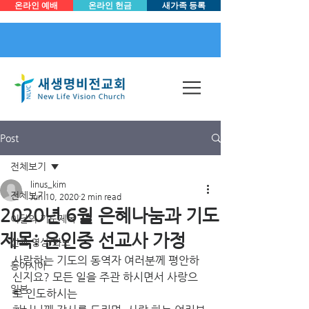
온라인 예배
온라인 헌금
새가족 등록
Post
전체보기
linus_kim
전체보기
Jun 10, 2020
2 min read
2020년 6월 은혜나눔과 기도
이달의 기도제목
제목: 윤인중 선교사 가정
선교 영상/화보
사랑하는 기도의 동역자 여러분께 평안하
동아시아
신지요? 모든 일을 주관 하시면서 사랑으
일본
로 인도하시는 