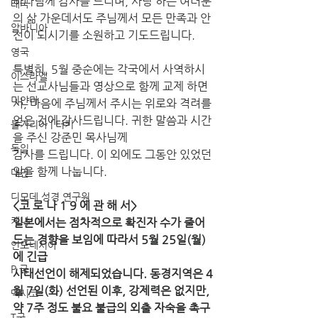
하나님께 감사를 드리며, 사랑 하는 여러분
태국
의 삶 가운데서도 주님께서 모든 만족과 안
알바니아
전이 되시기를 소원하고 기도드립니다. 
영국
특별히, 5월 중순에는 각국에서 사역하시
이스라엘
는 선교사님들과 영상으로 함께 교제 하면
미얀마
서, 마음에 주님께서 주시는 위로와 격려를 
얻은 것에 감사드립니다. 귀한 말씀과 시간
불가리아 | 터키
을 주신 강준민 목사님께 
독일
감사를 드립니다. 이 외에도 그동안 있었던 
일을 함께 나눕니다. 
대만
디모데 성경 연구원
<코 로 나 1 9 에 관 해 서> 
케냐
일본에서는 점차적으로 확진자 수가 줄어
드는 경향을 보임에 따라서 5월 25일(월)
인도네시아
에 긴급
P 국
사태선언이 해제되었습니다. 동경지역은 4
월 7일(화) 선언된 이후, 강제력은 없지만, 
멕시코
약 7주 정도 불요 불급의 외출 자숙을 촉구
T국