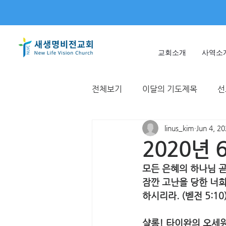
교회소개
사역소
전체보기
이달의 기도제목
선
linus_kim
Jun 4, 2
미얀마
불가리아 | 터키
2020년
모든 은혜의 하나님 곧
T국
EWC
대한민국
잠깐 고난을 당한 너
하시리라. (벧전 5:10)
샬롬! 타이완의 오세원