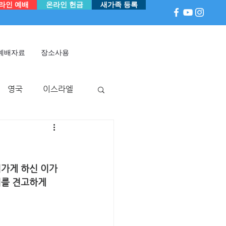
라인 예배
온라인 헌금
새가족 등록
예배자료
장소사용
영국
이스라엘
아
P 국
멕시코
가게 하신 이가 
를 견고하게 