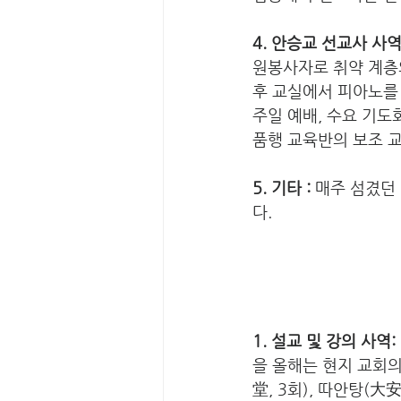
4. 안승교 선교사 사역 
원봉사자로 취약 계층
후 교실에서 피아노를
주일 예배, 수요 기도
품행 교육반의 보조 
5. 기타 :
 매주 섬겼던
다.  
1. 설교 및 강의 사역: 
을 올해는 현지 교회
堂, 3회), 따안탕(