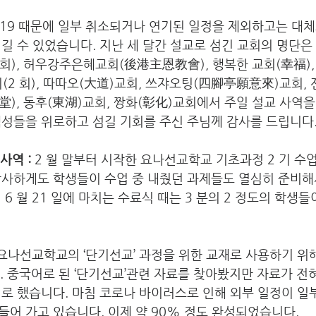
19 때문에 일부 취소되거나 연기된 일정을 제외하고는 대체
길 수 있었습니다. 지난 세 달간 설교로 섬긴 교회의 명단은
2 회), 허우강주은혜교회(後港主恩教會), 행복한 교회(幸福)
회(2 회), 따따오(大道)교회, 쓰쟈오팅(四腳亭願意來)교회, 
, 동후(東湖)교회, 짱화(彰化)교회에서 주일 설교 사역을
성들을 위로하고 섬길 기회를 주신 주님께 감사를 드립니다.
사역 :
 2 월 말부터 시작한 요나선교학교 기초과정 2 기 수
감사하게도 학생들이 수업 중 내줬던 과제들도 열심히 준비해
6 월 21 일에 마치는 수료식 때는 3 분의 2 정도의 학생들
 요나선교학교의 ‘단기선교’ 과정을 위한 교재로 사용하기 위
. 중국어로 된 ‘단기선교’관련 자료를 찾아봤지만 자료가 전
로 했습니다. 마침 코로나 바이러스로 인해 외부 일정이 일
어 가고 있습니다. 이제 약 90% 정도 완성되었습니다. 