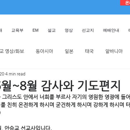
온
개
교육부
EM
설교
영상
선교지
예배안내
교 영상/화보
동아시아
일본
태국
알바니아
020
4 min read
독일
대만
디모데 성경 연구원
케냐
인도네시
 6월~8월 감사와 기도편지
 그리스도 안에서 너희를 부르사 자기의 영원한 영광에 들어
TMTC
희를 친히 온전하게 하시며 굳건하게 하시며 강하게 하시며 터
 
, 안승교 선교사입니다. 