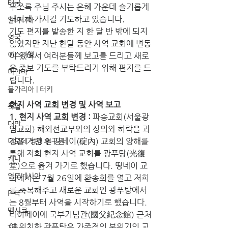
태국
무쪼록 주님 주시는 은혜 가운데 슬기롭게 
대처해 가시길 기도하고 있습니다.
알바니아
기도 편지를 발송한 지 한 달 반 밖에 되지 
영국
않았지만 지난 한달 동안 사역 교회에 변동
이스라엘
이 있어서 여러분들께 보고를 드리고 새로
운 중보 기도를 부탁드리기 위해 편지를 드
미얀마
립니다.
불가리아 | 터키
현지 사역 교회 변경 및 사역 보고
독일
1. 현지 사역 교회 변경 : 
파송교회(서울광
대만
염교회) 해외선교부와의 상의와 허락을 과
정을 거친 후 띵네이(碇內) 교회의 양해를 
디모데 성경 연구원
통해 저희 현지 사역 교회를 광푸탕(光復
케냐
堂)으로 옮겨 가기로 했습니다. 띵네이 교
인도네시아
회에서는 7월 26일에 환송회를 열고 저희
를 축복해주고 새로운 교회인 광푸탕에서
P 국
는 8월부터 사역을 시작하기로 했습니다. 
멕시코
타이페이에 국부기념관(國父紀念館) 근처
에 위치한 광푸탕은 가족적인 분위기의 교
T국