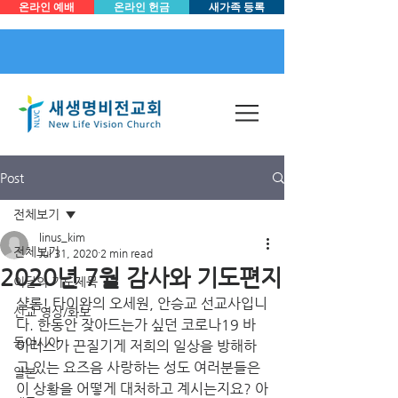
온라인 예배
온라인 헌금
새가족 등록
Post
전체보기
linus_kim
전체보기
Jul 31, 2020
2 min read
2020년 7월 감사와 기도편지
이달의 기도제목
샬롬! 타이완의 오세원, 안승교 선교사입니
선교 영상/화보
다. 한동안 잦아드는가 싶던 코로나19 바
동아시아
이러스가 끈질기게 저희의 일상을 방해하
고 있는 요즈음 사랑하는 성도 여러분들은 
일본
이 상황을 어떻게 대처하고 계시는지요? 아