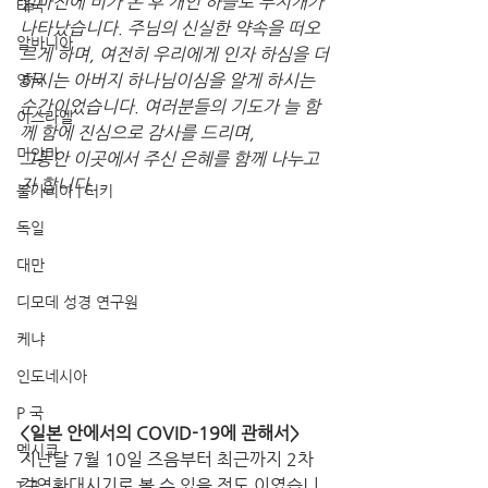
얼마전에 비가 온 후 개인 하늘로 무지개가 
태국
나타났습니다. 주님의 신실한 약속을 떠오
알바니아
르게 하며, 여전히 우리에게 인자 하심을 더
하시는 아버지 하나님이심을 알게 하시는 
영국
순간이었습니다. 여러분들의 기도가 늘 함
이스라엘
께 함에 진심으로 감사를 드리며, 
미얀마
그동안 이곳에서 주신 은혜를 함께 나누고
자 합니다.
불가리아 | 터키
독일
대만
디모데 성경 연구원
케냐
인도네시아
P 국
<일본 안에서의 COVID-19에 관해서> 
멕시코
지난달 7월 10일 즈음부터 최근까지 2차 
감염확대시기로 볼 수 있을 정도 이였습니
T국