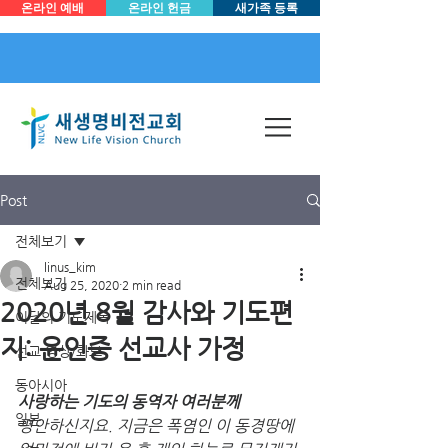
온라인 예배
온라인 헌금
새가족 등록
Post
전체보기
linus_kim
전체보기
Aug 25, 2020
2 min read
2020년 8월 감사와 기도편
이달의 기도제목
지: 윤인중 선교사 가정
선교 영상/화보
동아시아
사랑하는 기도의 동역자 여러분께
일본
평안하신지요. 지금은 폭염인 이 동경땅에 