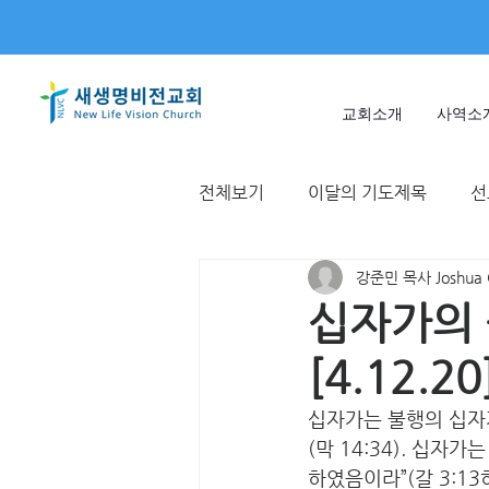
교회소개
사역소
전체보기
이달의 기도제목
선
강준민 목사 Joshua 
미얀마
불가리아 | 터키
십자가의 
[4.12.20
T국
EWC
대한민국
십자가는 불행의 십자
(막 14:34). 십자
하였음이라”(갈 3:1