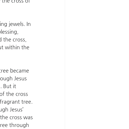
 the cross of 
ng jewels. In 
lessing, 
 the cross, 
t within the 
 tree became 
rough Jesus 
 But it 
of the cross 
fragrant tree. 
ugh Jesus’ 
 the cross was 
ree through 