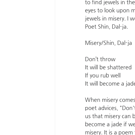
to find jewels in t
eyes to look upon 
jewels in misery. I 
Poet Shin, Dal-ja.
Misery/Shin, Dal-ja
Don’t throw
It will be shattered
If you rub well
It will become a jad
When misery comes,
poet advices, "Don'
us that misery can b
become a jade if we
misery. It is a poe