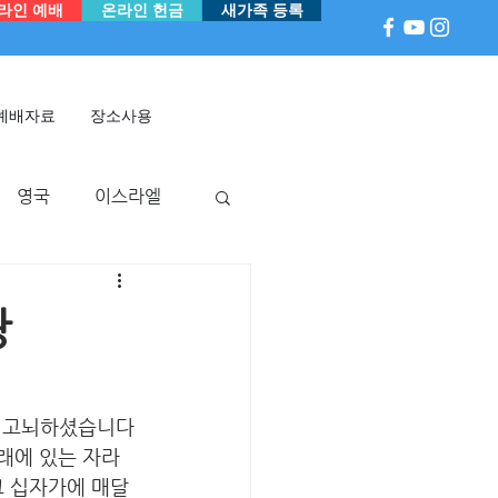
라인 예배
온라인 헌금
새가족 등록
예배자료
장소사용
영국
이스라엘
아
P 국
멕시코
광
해 고뇌하셨습니다
아래에 있는 자라 
그 십자가에 매달