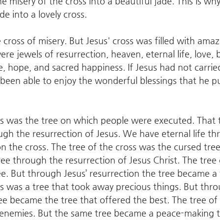
misery of the cross into a beautiful jade. This is why
e into a lovely cross.
 cross of misery. But Jesus' cross was filled with amazi
ere jewels of resurrection, heaven, eternal life, love, b
e, hope, and sacred happiness. If Jesus had not carried
een able to enjoy the wonderful blessings that he pu
ss was the tree on which people were executed. That
ough the resurrection of Jesus. We have eternal life th
 the cross. The tree of the cross was the cursed tree.
ee through the resurrection of Jesus Christ. The tree 
e. But through Jesus’ resurrection the tree became a 
ss was a tree that took away precious things. But thro
ree became the tree that offered the best. The tree of
 enemies. But the same tree became a peace-making t