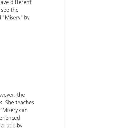
ave different 
see the 
d "Misery" by 
wever, the 
s. She teaches 
 “Misery can 
erienced 
a jade by 