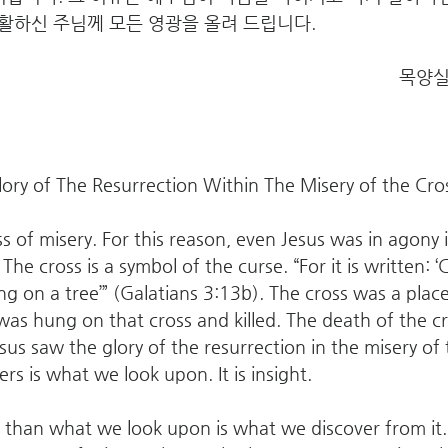
활하신 주님께 모든 영광을 올려 드립니다.
목양실
ory of The Resurrection Within The Misery of the Cro
ss of misery. For this reason, even Jesus was in agony i
he cross is a symbol of the curse. “For it is written: ‘
g on a tree’” (Galatians 3:13b). The cross was a plac
 was hung on that cross and killed. The death of the c
us saw the glory of the resurrection in the misery of 
ers is what we look upon. It is insight.
han what we look upon is what we discover from it. I