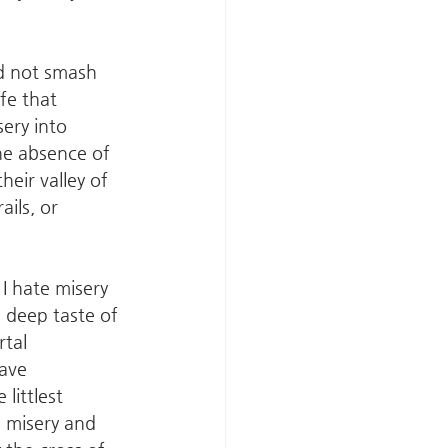
id not smash 
ife that 
sery into 
e absence of 
eir valley of 
ils, or 
I hate misery 
e deep taste of 
tal 
ave 
littlest 
 misery and 