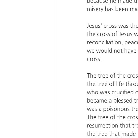
because he made the 
misery has been mad
Jesus' cross was the
the cross of Jesus w
reconciliation, peac
we would not have b
cross.
The tree of the cro
the tree of life thr
who was crucified on
became a blessed tr
was a poisonous tre
The tree of the cro
resurrection that t
the tree that made