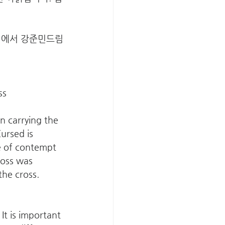
에서 강준민드림
ss
n carrying the 
Cursed is 
e of contempt 
ross was 
the cross. 
t is important 