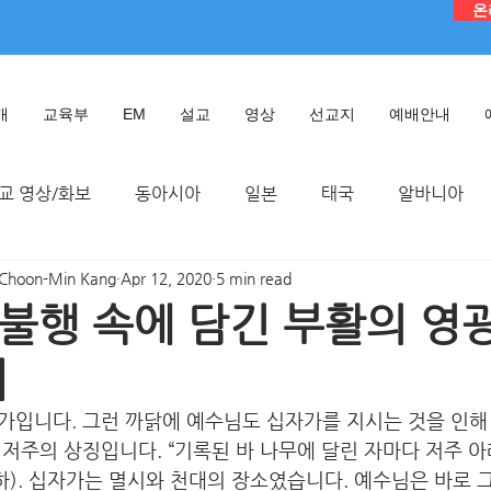
온
개
교육부
EM
설교
영상
선교지
예배안내
교 영상/화보
동아시아
일본
태국
알바니아
Choon-Min Kang
Apr 12, 2020
5 min read
독일
대만
디모데 성경 연구원
케냐
인도네시
불행 속에 담긴 부활의 영
]
TMTC
가입니다. 그런 까닭에 예수님도 십자가를 지시는 것을 인
가는 저주의 상징입니다. “기록된 바 나무에 달린 자마다 저주 
3하). 십자가는 멸시와 천대의 장소였습니다. 예수님은 바로 