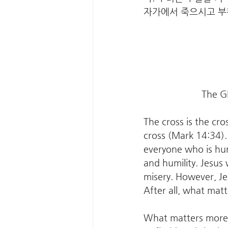
자가에서 죽으시고 부
The Gl
The cross is the cro
cross (Mark 14:34). T
everyone who is hun
and humility. Jesus
misery. However, Jes
After all, what matt
What matters more t