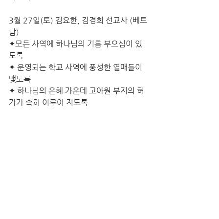
3월 27일(토) 김요한, 김경희 선교사 (베트
남)
✦모든 사역에 하나님의 기름 부으심이 있
도록
✦ 운영되는 학교 사역에 풍성한 열매들이 
맺도록
✦ 하나님의 은혜 가운데 고아원 부지의 허
가가 속히 이루어 지도록
3월 29일(월) - 박성태, 박미석 선교사 (알
바니아)
✦ 알바니아 성도들이 말씀을 계속 공부하
며 믿음에 자라가도록 
✦ 알바니아 북쪽을 향한 복음 사역을 구체
적으로 인도해주시도록 
✦ 알바니아에 확산 되고 있는 코로나 바이
러스를 막아주시도록