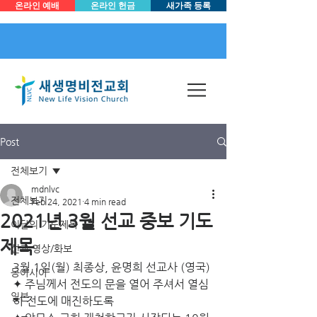
온라인 예배
온라인 헌금
새가족 등록
Post
전체보기
mdnlvc
전체보기
Feb 24, 2021
4 min read
2021년 3월 선교 중보 기도
이달의 기도제목
제목
선교 영상/화보
3월 1일(월) 최종상, 윤명희 선교사 (영국)
동아시아
✦ 주님께서 전도의 문을 열어 주셔서 열심
일본
히 전도에 매진하도록