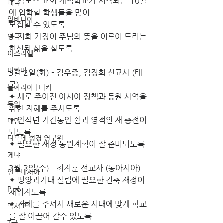
✦ 암모스 교회 개척학교가 시작되는 10월
태국
에 입학할 학생들을 많이
알바니아
모집할 수 있도록
✦ 저희 가정이 주님의 뜻을 이루어 드리는 
영국
헌신된 삶을 살도록
이스라엘
미얀마
3월 2일(화) - 김우종, 김정희 선교사 (태
국)
불가리아 | 터키
✦ 새로 주어진 아시아 정책과 동원 사역을 
독일
위한 지혜를 주시도록 
✦ 안식년 기간동안 쉼과 영적인 재 충전이 
대만
되도록
디모데 성경 연구원
✦ 필요한 재정 동원계획이 잘 준비되도록
케냐
3월 3일(수) - 최지훈 선교사 (동아시아)
인도네시아
✦ 평양과기대 설립에 필요한 건축 재정이 
P 국
채워지도록
✦ 지혜를 주셔서 새로운 시대에 맞게 학교
멕시코
를 잘 이끌어 갈수 있도록 
T국