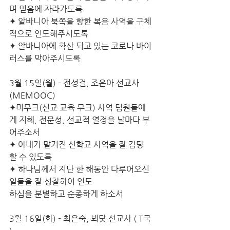
며 믿음에 자라가도록 
✦ 알바니아 북쪽을 향한 복음 사역을 구체
적으로 인도해주시도록 
✦ 알바니아에 확산 되고 있는 코로나 바이
러스를 막아주시도록
3월 15일(월) - 전성걸, 조은아 선교사 
(MEMOOC)
✦미무크(선교 교육 무크) 사역 팀원들에
게 지혜, 전문성, 선교적 열정을 날마다 부
어주소서
✦ 아내가 맡겨진 신학교 사역을 잘 감당 
할 수 있도록
✦ 하나님께서 지난 한 해동안 다루어오신 
일들을 잘 성찰하여 인도
하심을 분별하고 순종하게 하소서
3월 16일(화) - 최은숙, 뵈닷 선교사 ( T국 