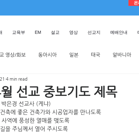
온
개
교육부
EM
설교
영상
선교지
예배안내
교 영상/화보
동아시아
일본
태국
알바니아
021
4 min read
독일
대만
디모데 성경 연구원
케냐
인도네시
 4월 선교 중보기도 제목
, 박은경 선교사 (케냐)
TMTC
 건축에 좋은 건축가와 시공업자를 만나도록 
토 사역에 풍성한 열매를 맺도록
앞길을 주님께서 열어 주시도록