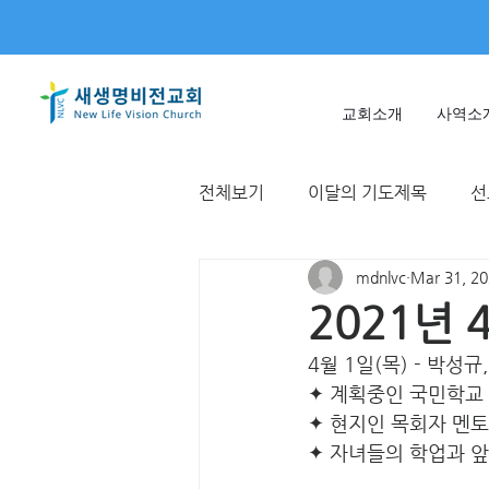
교회소개
사역소
전체보기
이달의 기도제목
선
mdnlvc
Mar 31, 2
미얀마
불가리아 | 터키
2021년
4월 1일(목) - 박성규
T국
EWC
대한민국
✦ 계획중인 국민학교
✦ 현지인 목회자 멘
✦ 자녀들의 학업과 