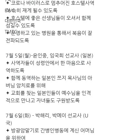
✦ 코로나 바이러스로 멈추어진 호스텔사역
이 속히 재게 될수 있도록 
EWC
✦ 호스텔에 좋은 선생님들이 오셔서 함께 
대한민국
섬길수 있도록
TMTC
✦ 운영하고 있는 병원을 통해서 복음이 잘 
전파되도록
7월 5일(월)-윤인중, 임국희 선교사 (일본)
✦ 사역자들이 성령안에서 한 마음으로 사
역하도록
✦ 함께 동역하는 일본인 쯔지 목사님의 아
버님 암치료를 위해
✦ 교회를 찾는 일본인들이 예수님을 인격
적으로 만나고 자녀들도 구원받도록
7월 6일(화) - 박해리, 박메이 선교사 (U
국)
✦ 방광암말기로 간병인병동에 계신 어머님
을 위하여