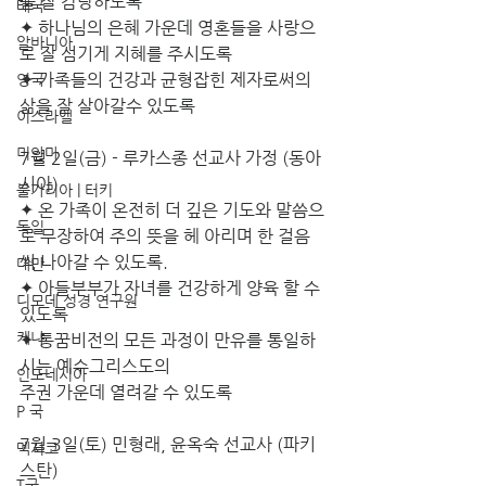
을 잘 감당하도록
태국
✦ 하나님의 은혜 가운데 영혼들을 사랑으
알바니아
로 잘 섬기게 지혜를 주시도록
✦ 가족들의 건강과 균형잡힌 제자로써의 
영국
삶을 잘 살아갈수 있도록
이스라엘
미얀마
7월 2일(금) - 루카스종 선교사 가정 (동아
시아)
불가리아 | 터키
✦ 온 가족이 온전히 더 깊은 기도와 말씀으
독일
로 무장하여 주의 뜻을 헤 아리며 한 걸음
씩 나아갈 수 있도록.
대만
✦ 아들부부가 자녀를 건강하게 양육 할 수 
디모데 성경 연구원
있도록
케냐
✦ 통꿈비전의 모든 과정이 만유를 통일하
시는 예수그리스도의
인도네시아
주권 가운데 열려갈 수 있도록
P 국
7월 3일(토) 민형래, 윤옥숙 선교사 (파키
멕시코
스탄)
T국