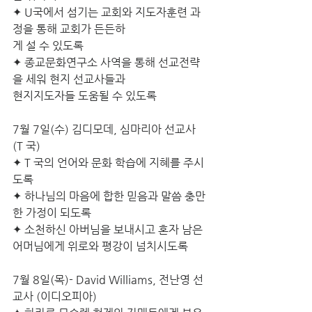
✦ U국에서 섬기는 교회와 지도자훈련 과
정을 통해 교회가 든든하
게 설 수 있도록
✦ 종교문화연구소 사역을 통해 선교전략
을 세워 현지 선교사들과
현지지도자들 도움될 수 있도록
7월 7일(수) 김디모데, 심마리아 선교사 
(T 국)
✦ T 국의 언어와 문화 학습에 지혜를 주시
도록
✦ 하나님의 마음에 합한 믿음과 말씀 충만
한 가정이 되도록 
✦ 소천하신 아버님을 보내시고 혼자 남은 
어머님에게 위로와 평강이 넘치시도록
7월 8일(목)- David Williams, 전난영 선
교사 (이디오피아)