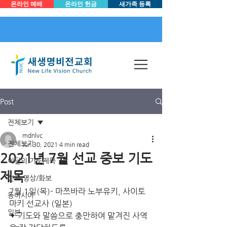
온라인 예배
온라인 헌금
새가족 등록
Post
전체보기
mdnlvc
전체보기
Jun 30, 2021
4 min read
2021년 7월 선교 중보 기도
이달의 기도제목
제목
선교 영상/화보
7월 1일(목)- 마쯔바라 노부유키, 사이토 
동아시아
마키 선교사 (일본)
일본
✦ 기도와 말씀으로 충만하여 맡겨진 사역