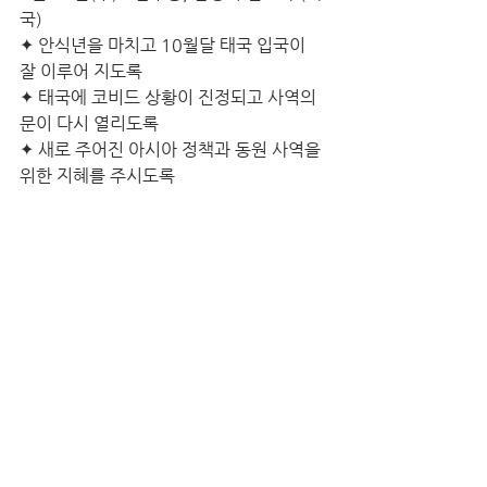
국)
✦ 안식년을 마치고 10월달 태국 입국이 
잘 이루어 지도록
✦ 태국에 코비드 상황이 진정되고 사역의 
문이 다시 열리도록
✦ 새로 주어진 아시아 정책과 동원 사역을 
위한 지혜를 주시도록
7월 29일(목) 정수영 대표 (GMMA)
✦ 사역에 하나님의 기름 부으심이 있도록
✦ 청소년 훈련을 통하여서 많은 지도자들
을 잘 섬길 수 있도록 
✦사역이 열방으로 확장이 되도록
7월 30일(금) 김팔복 선교사 (이스라엘, 팔
레스타인)
✦ COVID-19 사태로 제한된 전도 사역이 
속히 회복될 수 있도록