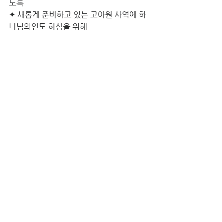
도록
✦ 새롭게 준비하고 있는 고아원 사역에 하
나님의인도 하심을 위해
10월 29일 (토) - 강디모데, 손수희 선교
사 (인도네시아) 
✦ 믿음으로 현지인 형제 자매들을 잘 섬길
수 있도록
✦ 온라인을 통해서 진행되는 사역을 잘 감
당하도록
✦ 자녀들이 각자 있는 곳에서 복의 통로가 
되도록
10월 31일 (월) -  오세원, 안승교 선교사 
(대만) 
✦ 현지인 교회사역에 하나님의 충만한 은
혜를 위해서 
✦ 두 아들의 진로를 성령님께서 아름답게 
인도해 주시기를