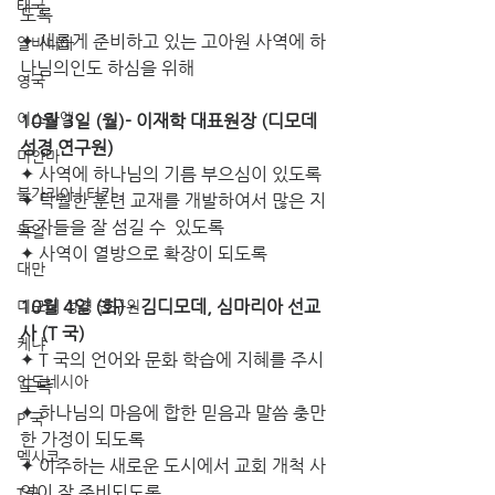
태국
도록
✦ 새롭게 준비하고 있는 고아원 사역에 하
알바니아
나님의인도 하심을 위해             
영국
이스라엘
10월 3일 (월)- 이재학 대표원장 (디모데 
성경 연구원) 
미얀마
✦ 사역에 하나님의 기름 부으심이 있도록 
불가리아 | 터키
✦ 탁월한 훈련 교재를 개발하여서 많은 지
도자들을 잘 섬길 수  있도록
독일
✦ 사역이 열방으로 확장이 되도록 
대만
10월 4일 (화) ­- 김디모데, 심마리아 선교
디모데 성경 연구원
사 (T 국)
케냐
✦ T 국의 언어와 문화 학습에 지혜를 주시
인도네시아
도록
✦ 하나님의 마음에 합한 믿음과 말씀 충만
P 국
한 가정이 되도록
멕시코
✦ 이주하는 새로운 도시에서 교회 개척 사
역이 잘 준비되도록
T국