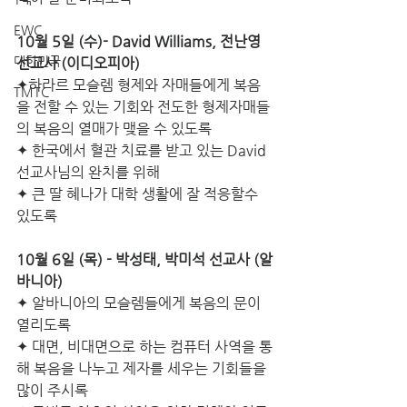
EWC
10월 5일 (수)- David Williams, 전난영 
대한민국
선교사 (이디오피아)
✦하라르 모슬렘 형제와 자매들에게 복음
TMTC
을 전할 수 있는 기회와 전도한 형제자매들
의 복음의 열매가 맺을 수 있도록
✦ 한국에서 혈관 치료를 받고 있는 David 
선교사님의 완치를 위해
✦ 큰 딸 혜나가 대학 생활에 잘 적응할수 
있도록
10월 6일 (목) - 박성태, 박미석 선교사 (알
바니아)
✦
알바니아의 모슬렘들에게 복음의 문이 
열리도록
✦ 대면, 비대면으로 하는 컴퓨터 사역을 통
해 복음을 나누고 제자를 세우는 기회들을 
많이 주시록