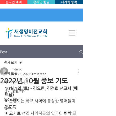
온라인 예배
온라인 헌금
새가족 등록
Post
전체보기
mdnlvc
전체보기
Sep 23, 2022
3 min read
2022년 10월 중보 기도
이달의 기도제목
10월 1일 (토) -­ 김요한, 김경희 선교사 (베
선교 영상/화보
트남) 
동아시아
✦ 운영되는 학교 사역에 풍성한 열매들이 
맺도록
일본
✦ 교사로 섬길 사역자들의 입국이 허락 되