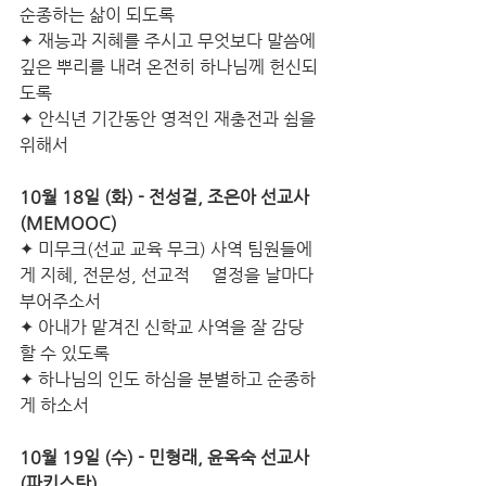
순종하는 삶이 되도록
✦ 재능과 지혜를 주시고 무엇보다 말씀에 
깊은 뿌리를 내려 온전히 하나님께 헌신되
도록 
✦ 안식년 기간동안 영적인 재충전과 쉼을 
위해서
10월 18일 (화) - 전성걸, 조은아 선교사 
(MEMOOC) 
✦
미무크(선교 교육 무크) 사역 팀원들에
게 지혜, 전문성, 선교적     열정을 날마다 
부어주소서 
✦ 아내가 맡겨진 신학교 사역을 잘 감당 
할 수 있도록  
✦ 하나님의 인도 하심을 분별하고 순종하
게 하소서
10월 19일 (수) - 민형래, 윤옥숙 선교사 
(파키스탄) 