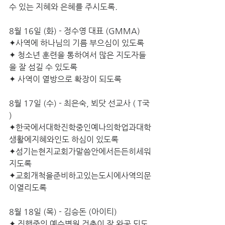
수 있는 지혜와 은혜를 주시도록.
8월 16일 (화) - 정수영 대표 (GMMA)
✦사역에 하나님의 기름 부으심이 있도록
✦ 청소년 훈련을 통하여서 많은 지도자들
을 잘 섬길 수 있도록 
✦ 사역이 열방으로 확장이 되도록
8월 17일 (수) - 최은숙, 뵈닷 선교사 ( T국 
)
✦한국에서대학진학중인예나의학업과대학
생활에지혜와인도 하심이 있도록 
✦섬기는현지교회가말씀안에서든든히세워
지도록 
✦교회개척을준비하고있는도시에사역의문
이열리도록
8월 18일 (목) - 김승돈 (아이티)
✦ 진행중인 예수병원 건축이 잘 완공 되도