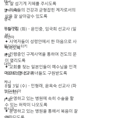
태국
로 잘 섬기게 지혜를 주시도록
✦ 가족들의 건강과 균형잡힌 제자로서의 
알바니아
삶을 잘 살아갈수 있도록
영국
이스라엘
8월 2일 (화) - 윤인중, 임국희 선교사 (일
본)
미얀마
✦ 사역자들이 성령안에서 한 마음으로 사
불가리아 | 터키
역하도록
✦ 진행중인 구제사역을 통하여 전도의 문
독일
이 열리도록
대만
✦ 교회를 찾는 일본인들이 예수님을 인격
적으로 만나고 자녀들도 구원받도록
디모데 성경 연구원
케냐
8월 3일 (수) - 민형래, 윤옥숙 선교사 (파
인도네시아
키스탄)
✦ 운영하고 있는 병원에 속히 수술을 할 
P 국
수 있는 허락이 나오도록 
멕시코
✦ 운영하고 있는 병원을 통해서 복음이 잘 
전파되도록
T국