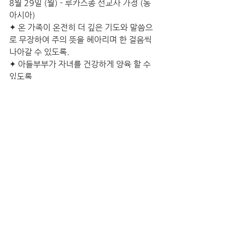
8월 29일 (월) - 루카스종 선교사 가정 (동
아시아)
✦ 온 가족이 온전히 더 깊은 기도와 말씀으
로 무장하여 주의 뜻을 헤아리며 한 걸음씩 
나아갈 수 있도록.
✦ 아들부부가 자녀를 건강하게 양육 할 수 
있도록
✦ 통꿈비전의 모든 과정이 만유를 통일하
시는 예수그리스도의 주권 가운데 열려갈 
수 있도록
8월 30일 (화) - 박해리, 박메이 선교사 (U
국)
✦중동U국의언어와문화를더깊이배우고적
응할수있도록
✦ U국에서 섬기는 교회와 지도자훈련 과
정을 통해 교회가 든든하게 설 수 있도록
✦ 종교문화연구소 사역을 통해 선교전략
을 세워 현지 선교사들과 현지지도자들에