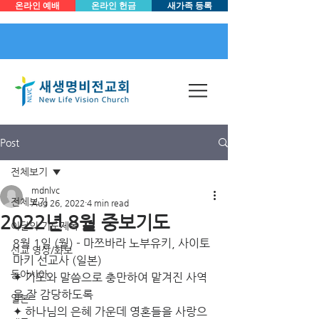
온라인 예배
온라인 헌금
새가족 등록
Post
전체보기
mdnlvc
전체보기
Aug 26, 2022
4 min read
2022년 8월 중보기도
이달의 기도제목
8월 1일 (월) - 마쯔바라 노부유키, 사이토 
선교 영상/화보
마키 선교사 (일본)
동아시아
✦ 기도와 말씀으로 충만하여 맡겨진 사역
을 잘 감당하도록
일본
✦ 하나님의 은혜 가운데 영혼들을 사랑으