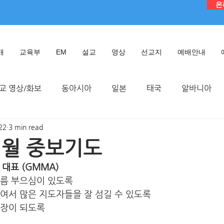
온
개
교육부
EM
설교
영상
선교지
예배안내
교 영상/화보
동아시아
일본
태국
알바니아
22
3 min read
독일
대만
디모데 성경 연구원
케냐
인도네시
 1월 중보기도
영 대표 (GMMA) 
TMTC
기름 부으심이 있도록
여서 많은 지도자들을 잘 섬길 수 있도록 
장이 되도록 