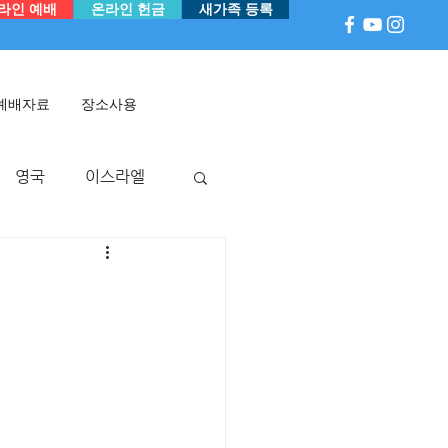
라인 예배
온라인 헌금
새가족 등록
예배자료
장소사용
영국
이스라엘
아
P 국
멕시코