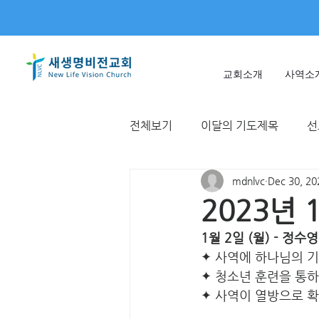
교회소개
사역소
전체보기
이달의 기도제목
선
mdnlvc
Dec 30, 20
미얀마
불가리아 | 터키
2023년
1월 2일 (월) - 정수
T국
EWC
대한민국
✦ 사역에 하나님의 
✦ 청소년 훈련을 통하
✦ 사역이 열방으로 확