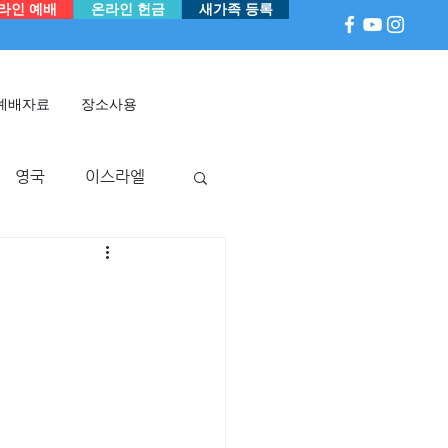
라인 예배
온라인 헌금
새가족 등록
예배자료
장소사용
영국
이스라엘
아
P 국
멕시코