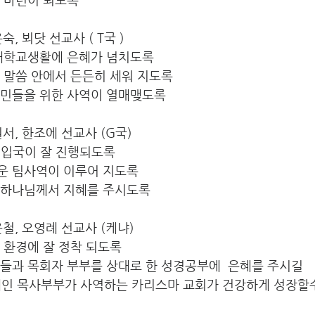
은숙, 뵈닷 선교사 ( T국 ) 
 대학교생활에 은혜가 넘치도록
 말씀 안에서 든든히 세워 지도록
재민들을 위한 사역이 열매맺도록
권서, 한조에 선교사 (G국)  
 입국이 잘 진행되도록
운 팀사역이 이루어 지도록
 하나님께서 지혜를 주시도록
오운철, 오영례 선교사 (케냐)
 환경에 잘 정착 되도록
생들과 목회자 부부를 상대로 한 성경공부에  은혜를 주시길
제인 목사부부가 사역하는 카리스마 교회가 건강하게 성장할