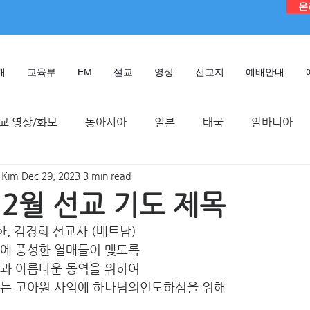
온
개
교육부
EM
설교
영상
선교지
예배안내
교 영상/화보
동아시아
일본
태국
알바니아
 Kim
Dec 29, 2023
3 min read
독일
대만
디모데 성경 연구원
케냐
인도네시
12월 선교 기도 제목
요한, 김경희 선교사 (베트남) 
TMTC
역에 풍성한 열매들이 맺도록
들과 아름다운 동역을 위하여
있는 고아원 사역에 하나님의인도하심을 위해  