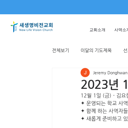
교회소개
사역소
전체보기
이달의 기도제목
선
Jeremy Donghwan
미얀마
불가리아 | 터키
2023년 
12월 1일 (금) - 김
T국
EWC
대한민국
✦ 운영되는 학교 사
✦ 함께 하는 사역자
✦ 새롭게 준비하고 