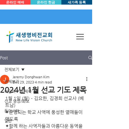
온라인 예배
온라인 헌금
새가족 등록
Post
전체보기
Jeremy Donghwan Kim
전체보기
Dec 29, 2023
4 min read
2024년 1월 선교 기도 제목
이달의 기도제목
1월 1일 (월) – 김요한, 김경희 선교사 (베
선교 영상/화보
트남)
동아시아
✦운영되는 학교 사역에 풍성한 열매들이 
맺도록
일본
✦함께 하는 사역자들과 아름다운 동역을 