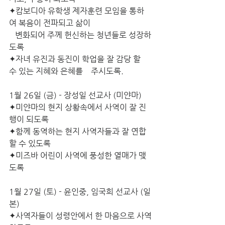
✦캄보디아 유학생 제자훈련 모임을 통하
여 복음이 전파되고 삶이
   변화되어 주께 헌신하는 청년들로 성장하
도록
✦자녀 유진과 동진이 학업을 잘 감당 할 
수 있는 지혜와 은혜를    주시도록.
1월 26일 (금) - 장성일 선교사 (미얀마)
✦미얀마의 현지 상황속에서 사역이 잘 진
행이 되도록
✦함께 동역하는 현지 사역자들과 잘 연합
할 수 있도록
✦미즈바 어린이 사역에 풍성한 열매가 맺
도록
1월 27일 (토) - 윤인중, 임국희 선교사 (일
본)
✦사역자들이 성령안에서 한 마음으로 사역