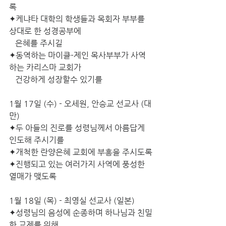
록
✦케냐타 대학의 학생들과 목회자 부부를 
상대로 한 성경공부에 
   은혜를 주시길
✦동역하는 마이클-제인 목사부부가 사역
하는 카리스마 교회가
   건강하게 성장할수 있기를
1월 17일 (수) - 오세원, 안승교 선교사 (대
만)
✦두 아들의 진로를 성령님께서 아름답게 
인도해 주시기를
✦개척한 란양은혜 교회에 부흥을 주시도록
✦진행되고 있는 여러가지 사역에 풍성한 
열매가 맺도록
1월 18일 (목) - 최영실 선교사 (일본)   
✦성령님의 음성에 순종하며 하나님과 친밀
한 교제를 위해