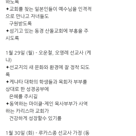
하도록
✦교회를 찾는 일본인들이 예수님을 인격적
으로 만나고 자녀들도 
   구원받도록
✦섬기고 있는 동경 산돌교회에 부흥을 주
시도록
1월 29일 (월) - 오운철, 오영례 선교사 (케
냐)
✦선교지의 새 문화와 환경에 잘 정착 되도
록
✦케냐타 대학의 학생들과 목회자 부부를 
상대로 한 성경공부에 
   은혜를 주시길
✦동역하는 마이클-제인 목사부부가 사역
하는 카리스마 교회가   
   건강하게 성장할수 있기를
1월 30일 (화) - 루카스종 선교사 가정 (동