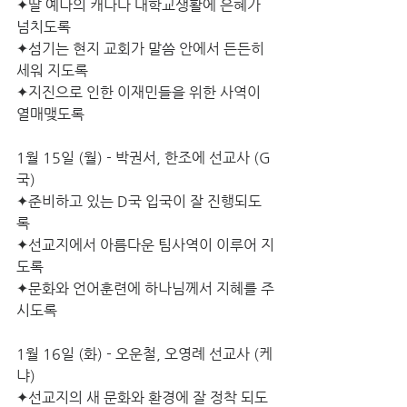
✦딸 예나의 캐나다 대학교생활에 은혜가 
넘치도록
✦섬기는 현지 교회가 말씀 안에서 든든히 
세워 지도록
✦지진으로 인한 이재민들을 위한 사역이 
열매맺도록
1월 15일 (월) - 박권서, 한조에 선교사 (G
국)  
✦준비하고 있는 D국 입국이 잘 진행되도
록
✦선교지에서 아름다운 팀사역이 이루어 지
도록
✦문화와 언어훈련에 하나님께서 지혜를 주
시도록
1월 16일 (화) - 오운철, 오영례 선교사 (케
냐)
✦선교지의 새 문화와 환경에 잘 정착 되도