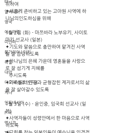
태국
위하여
✦새롭게 준비하고 있는 고아원 사역에 하
알바니아
나님의인도하심을 위해  
영국
이스라엘
1월 2일 (화) - 마쯔바라 노부유키, 사이토 
마키 선교사 (일본)
미얀마
✦기도와 말씀으로 충만하여 맡겨진 사역
불가리아 | 터키
을 잘 감당하도록
✦하나님의 은혜 가운데 영혼들을 사랑으
독일
로 잘 섬기게 지혜를
대만
   주시도록
✦가족들의 건강과 균형잡힌 제자로서의 삶
디모데 성경 연구원
을 잘 살아갈수 있도록
케냐
인도네시아
1월 3일 (수) - 윤인중, 임국희 선교사 (일
본)
P 국
✦사역자들이 성령안에서 한 마음으로 사역
멕시코
하도록
✦교회를 찾는 일본인들이 예수님을 인격적
T국