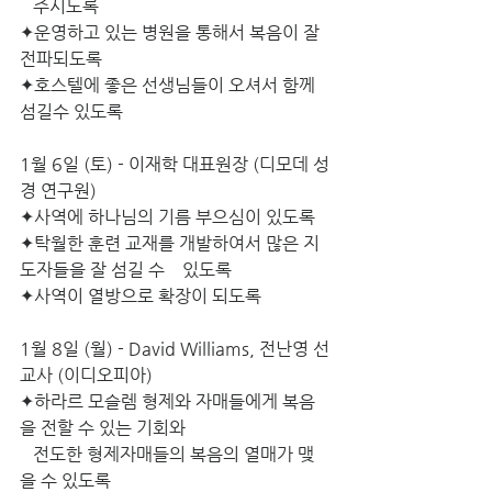
   주시도록
✦운영하고 있는 병원을 통해서 복음이 잘 
전파되도록
✦호스텔에 좋은 선생님들이 오셔서 함께 
섬길수 있도록
1월 6일 (토) - 이재학 대표원장 (디모데 성
경 연구원)
✦사역에 하나님의 기름 부으심이 있도록
✦탁월한 훈련 교재를 개발하여서 많은 지
도자들을 잘 섬길 수    있도록
✦사역이 열방으로 확장이 되도록
1월 8일 (월) - David Williams, 전난영 선
교사 (이디오피아)
✦하라르 모슬렘 형제와 자매들에게 복음
을 전할 수 있는 기회와
   전도한 형제자매들의 복음의 열매가 맺
을 수 있도록