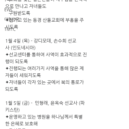
으로 만나고 자녀들도
EWC
   구원받도록
대한민국
✦섬기고 있는 동경 산돌교회에 부흥을 주
시도록
TMTC
1월 4일 (목) - 강디모데, 손수희 선교
사 (인도네시아)
✦선교센터를 통하여 사역이 효과적으로 진
행이 되도록
✦진행되는 여러가지 사역을 통해 많은 제
자들이 세워지도록
✦자녀들이 각자 있는 곳에서 복의 통로가 
되도록
1월 5일 (금) -  민형래, 윤옥숙 선교사 (파
키스탄) 
✦운영하고 있는 병원을 하나님께서 특별
한 은혜로 보호해