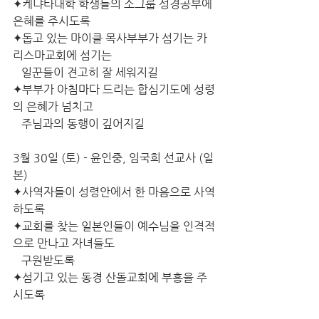
✦케냐타대학 학생들의 소그룹 성경공부에 
은혜를 주시도록
✦돕고 있는 마이클 목사부부가 섬기는 카
리스마교회에 섬기는
   일꾼들이 견고히 잘 세워지길
✦부부가 아침마다 드리는 합심기도에 성령
의 은혜가 넘치고
   주님과의 동행이 깊어지길
3월 30일 (토) - 윤인중, 임국희 선교사 (일
본)
✦사역자들이 성령안에서 한 마음으로 사역
하도록
✦교회를 찾는 일본인들이 예수님을 인격적
으로 만나고 자녀들도
   구원받도록
✦섬기고 있는 동경 산돌교회에 부흥을 주
시도록