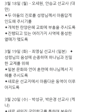
3월 18일 (월) - 오세원, 안승교 선교사 (대
만)
✦두 아들의 진로를 성령님께서 아름답게 
인도해 주시기를
✦개척한 란양은혜 교회에 부흥을 주시도록
✦진행되고 있는 여러가지 사역에 풍성한 
열매가 맺도록
3월 19일 (화) - 최영실 선교사 (일본)   ✦
성령님의 음성에 순종하며 하나님과 친밀
한 교제를 위해
✦일본 문화와 언어 훈련에 하나님께서 지
혜를 주시도록
✦새로운 선교지에서 아름다운 동역이 이루
어지도록
3월 20일 (수) - 박성규, 박은경 선교사 (케
냐)
✦새로 세워진 국민학교를 통하여 복음이 