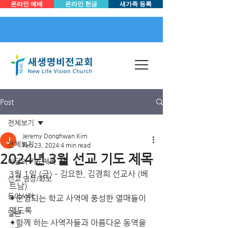
온라인 예배
온라인 헌금
새가족 등록
Post
전체보기
Jeremy Donghwan Kim
전체보기
Feb 23, 2024
4 min read
2024년 3월 선교 기도 제목
이달의 기도제목
3월 1일 (금) – 김요한, 김경희 선교사 (베
선교 영상/화보
트남)
동아시아
✦운영되는 학교 사역에 풍성한 열매들이 
맺도록
일본
✦함께 하는 사역자들과 아름다운 동역을 