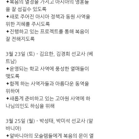
✦복음의 열정을 가지고 아시아의 영혼들
을 잘 섬길수 있도록
✦새로 주어진 아시아 정책과 동원 사역을 
위한 지혜를 주시도록
✦진행하고 있는 프로젝트를 통해 복음이 
잘 전해지도록
3월 23일 (토) - 김요한, 김경희 선교사 (베
트남)
✦운영되는 학교 사역에 풍성한 열매들이 
맺도록
✦함께 하는 사역자들과 아름다운 동역을 
위하여
✦새롭게 준비하고 있는 고아원 사역에 하
나님의인도 하심을 위해  
3월 25일 (월) - 박성태, 박미석 선교사 (알
바니아)
✦알바니아의 모슬렘들에게 복음의 문이 열