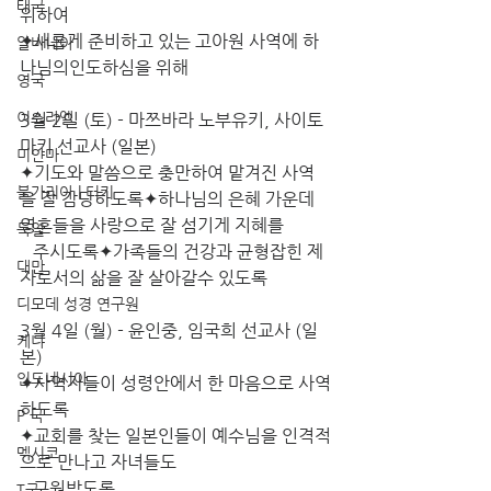
태국
위하여
✦새롭게 준비하고 있는 고아원 사역에 하
알바니아
나님의인도하심을 위해  
영국
이스라엘
3월 2일 (토) - 마쯔바라 노부유키, 사이토 
마키 선교사 (일본)
미얀마
✦기도와 말씀으로 충만하여 맡겨진 사역
불가리아 | 터키
을 잘 감당하도록✦하나님의 은혜 가운데 
영혼들을 사랑으로 잘 섬기게 지혜를
독일
   주시도록✦가족들의 건강과 균형잡힌 제
대만
자로서의 삶을 잘 살아갈수 있도록
디모데 성경 연구원
3월 4일 (월) - 윤인중, 임국희 선교사 (일
케냐
본)
인도네시아
✦사역자들이 성령안에서 한 마음으로 사역
하도록
P 국
✦교회를 찾는 일본인들이 예수님을 인격적
멕시코
으로 만나고 자녀들도
   구원받도록
T국