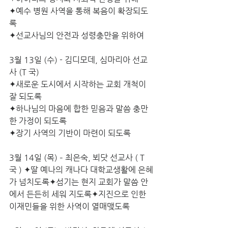
✦예수 병원 사역을 통해 복음이 확장되도
록
✦선교사님의 안전과 성령충만을 위하여
3월 13일 (수) - 김디모데, 심마리아 선교
사 (T 국)
✦새로운 도시에서 시작하는 교회 개척이  
잘 되도록
✦하나님의 마음에 합한 믿음과 말씀 충만
한 가정이 되도록
✦장기 사역의 기반이 마련이 되도록
3월 14일 (목) – 최은숙, 뵈닷 선교사 ( T
국 ) ✦딸 예나의 캐나다 대학교생활에 은혜
가 넘치도록✦섬기는 현지 교회가 말씀 안
에서 든든히 세워 지도록✦지진으로 인한 
이재민들을 위한 사역이 열매맺도록