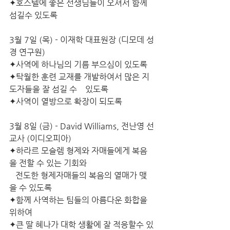
✦호스텔에 좋은 선생님들이 오셔서 함께 
섬길수 있도록
3월 7일 (목) - 이재학 대표원장 (디모데 성
경 연구원)
✦사역에 하나님의 기름 부으심이 있도록
✦탁월한 훈련 교재를 개발하여서 많은 지
도자들을 잘 섬길 수    있도록
✦사역이 열방으로 확장이 되도록
3월 8일 (금) - David Williams, 전난영 선
교사 (이디오피아)
✦하라르 모슬렘 형제와 자매들에게 복음
을 전할 수 있는 기회와
   전도한 형제자매들의 복음의 열매가 맺
을 수 있도록
✦함께 사역하는 팀들의 아름다운 화합을 
위하여
✦큰 딸 혜나가 대학 생활에 잘 적응할수 있