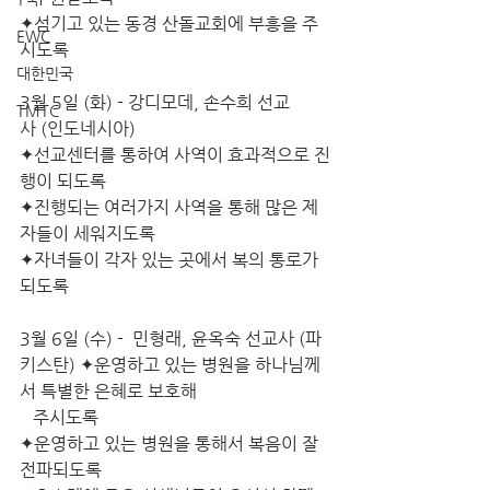
✦섬기고 있는 동경 산돌교회에 부흥을 주
EWC
시도록
대한민국
3월 5일 (화) - 강디모데, 손수희 선교
TMTC
사 (인도네시아)
✦선교센터를 통하여 사역이 효과적으로 진
행이 되도록
✦진행되는 여러가지 사역을 통해 많은 제
자들이 세워지도록
✦자녀들이 각자 있는 곳에서 복의 통로가 
되도록
3월 6일 (수) -  민형래, 윤옥숙 선교사 (파
키스탄) ✦운영하고 있는 병원을 하나님께
서 특별한 은혜로 보호해
   주시도록
✦운영하고 있는 병원을 통해서 복음이 잘 
전파되도록