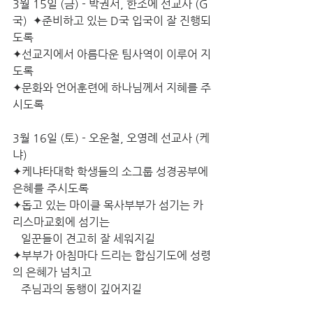
3월 15일 (금) - 박권서, 한조에 선교사 (G
국)  ✦준비하고 있는 D국 입국이 잘 진행되
도록
✦선교지에서 아름다운 팀사역이 이루어 지
도록
✦문화와 언어훈련에 하나님께서 지혜를 주
시도록
3월 16일 (토) - 오운철, 오영례 선교사 (케
냐)
✦케냐타대학 학생들의 소그룹 성경공부에 
은혜를 주시도록
✦돕고 있는 마이클 목사부부가 섬기는 카
리스마교회에 섬기는
   일꾼들이 견고히 잘 세워지길
✦부부가 아침마다 드리는 합심기도에 성령
의 은혜가 넘치고
   주님과의 동행이 깊어지길