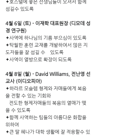
✦호스텔에 좋은 선생님들이 오셔서 함께 
섬길수 있도록
4월 6일 (토) - 이재학 대표원장 (디모데 성
경 연구원)
✦사역에 하나님의 기름 부으심이 있도록
✦탁월한 훈련 교재를 개발하여서 많은 지
도자들을 잘 섬길 수    있도록
✦사역이 열방으로 확장이 되도록
4월 8일 (월) - David Williams, 전난영 선
교사 (이디오피아)
✦하라르 모슬렘 형제와 자매들에게 복음
을 전할 수 있는 기회와
   전도한 형제자매들의 복음의 열매가 맺
을 수 있도록
✦함께 사역하는 팀들의 아름다운 화합을 
위하여
✦큰 딸 혜나가 대학 생활에 잘 적응할수 있