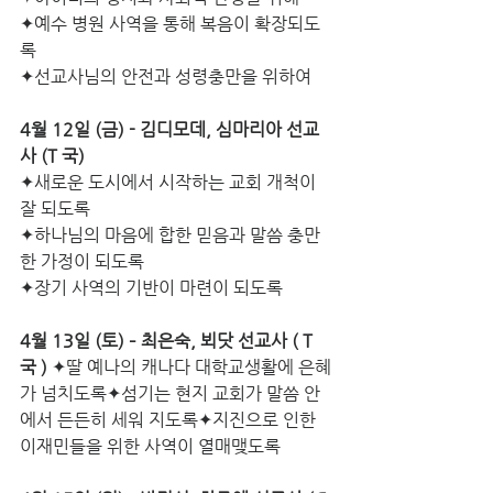
✦예수 병원 사역을 통해 복음이 확장되도
록
✦선교사님의 안전과 성령충만을 위하여
4월 12일 (금) - 김디모데, 심마리아 선교
사 (T 국)
✦새로운 도시에서 시작하는 교회 개척이  
잘 되도록
✦하나님의 마음에 합한 믿음과 말씀 충만
한 가정이 되도록
✦장기 사역의 기반이 마련이 되도록
4월 13일 (토) – 최은숙, 뵈닷 선교사 ( T
국 )
 ✦딸 예나의 캐나다 대학교생활에 은혜
가 넘치도록✦섬기는 현지 교회가 말씀 안
에서 든든히 세워 지도록✦지진으로 인한 
이재민들을 위한 사역이 열매맺도록