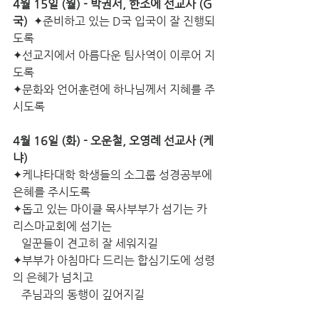
4월 15일 (월) - 박권서, 한조에 선교사 (G
국)
  ✦준비하고 있는 D국 입국이 잘 진행되
도록
✦선교지에서 아름다운 팀사역이 이루어 지
도록
✦문화와 언어훈련에 하나님께서 지혜를 주
시도록
4월 16일 (화) - 오운철, 오영례 선교사 (케
냐)
✦케냐타대학 학생들의 소그룹 성경공부에 
은혜를 주시도록
✦돕고 있는 마이클 목사부부가 섬기는 카
리스마교회에 섬기는
   일꾼들이 견고히 잘 세워지길
✦부부가 아침마다 드리는 합심기도에 성령
의 은혜가 넘치고
   주님과의 동행이 깊어지길