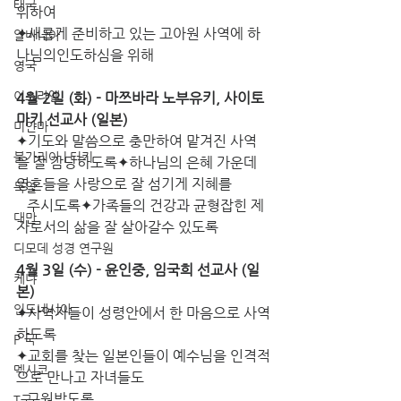
태국
위하여
✦새롭게 준비하고 있는 고아원 사역에 하
알바니아
나님의인도하심을 위해  
영국
이스라엘
4월 2일 (화) - 마쯔바라 노부유키, 사이토 
마키 선교사 (일본)
미얀마
✦기도와 말씀으로 충만하여 맡겨진 사역
불가리아 | 터키
을 잘 감당하도록✦하나님의 은혜 가운데 
영혼들을 사랑으로 잘 섬기게 지혜를
독일
   주시도록✦가족들의 건강과 균형잡힌 제
대만
자로서의 삶을 잘 살아갈수 있도록
디모데 성경 연구원
4월 3일 (수) - 윤인중, 임국희 선교사 (일
케냐
본)
인도네시아
✦사역자들이 성령안에서 한 마음으로 사역
하도록
P 국
✦교회를 찾는 일본인들이 예수님을 인격적
멕시코
으로 만나고 자녀들도
   구원받도록
T국