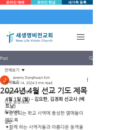
온라인 예배
온라인 헌금
새가족 등록
Post
전체보기
Jeremy Donghwan Kim
전체보기
Nov 14, 2024
3 min read
2024년 4월 선교 기도 제목
이달의 기도제목
4월 1일 (월) – 김요한, 김경희 선교사 (베
선교 영상/화보
트남)
동아시아
✦운영되는 학교 사역에 풍성한 열매들이 
맺도록
일본
✦함께 하는 사역자들과 아름다운 동역을 