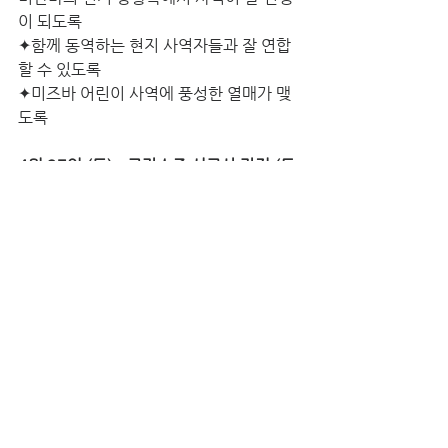
이 되도록
✦함께 동역하는 현지 사역자들과 잘 연합
할 수 있도록
✦미즈바 어린이 사역에 풍성한 열매가 맺
도록
4월 27일 (토) - 루카스종 선교사 가정 (동
아시아)
✦온 가족이 온전히 더 깊은 기도와 말씀으
로 무장하여 주의 뜻을
   헤아리며 한 걸음씩 나아갈 수 있도록.
✦아들부부가 자녀를 건강하게 양육 할 수 
있도록
✦포항공대 사역에 하나님의 축복이 임하도
록
4월 29일 (월) - 오운철, 오영례 선교사 (케
냐)