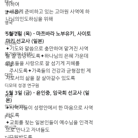
태국
위하여
✦새롭게 준비하고 있는 고아원 사역에 하
알바니아
나님의인도하심을 위해  
영국
이스라엘
5월 2일 (목) - 마쯔바라 노부유키, 사이토 
마키 선교사 (일본)
미얀마
✦기도와 말씀으로 충만하여 맡겨진 사역
불가리아 | 터키
을 잘 감당하도록✦하나님의 은혜 가운데 
영혼들을 사랑으로 잘 섬기게 지혜를
독일
   주시도록✦가족들의 건강과 균형잡힌 제
대만
자로서의 삶을 잘 살아갈수 있도록
디모데 성경 연구원
5월 3일 (금) - 윤인중, 임국희 선교사 (일
케냐
본)
인도네시아
✦사역자들이 성령안에서 한 마음으로 사역
하도록
P 국
✦교회를 찾는 일본인들이 예수님을 인격적
멕시코
으로 만나고 자녀들도
   구원받도록
T국