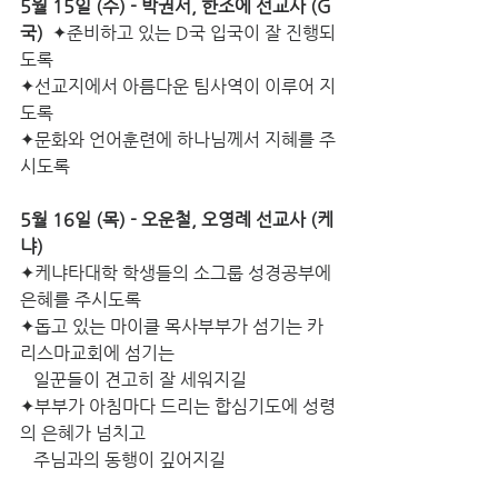
5월 15일 (수) - 박권서, 한조에 선교사 (G
국)
  ✦준비하고 있는 D국 입국이 잘 진행되
도록
✦선교지에서 아름다운 팀사역이 이루어 지
도록
✦문화와 언어훈련에 하나님께서 지혜를 주
시도록
5월 16일 (목) - 오운철, 오영례 선교사 (케
냐)
✦케냐타대학 학생들의 소그룹 성경공부에 
은혜를 주시도록
✦돕고 있는 마이클 목사부부가 섬기는 카
리스마교회에 섬기는
   일꾼들이 견고히 잘 세워지길
✦부부가 아침마다 드리는 합심기도에 성령
의 은혜가 넘치고
   주님과의 동행이 깊어지길