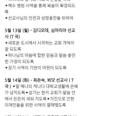
✦예수 병원 사역을 통해 복음이 확장되도
록
✦선교사님의 안전과 성령충만을 위하여
5월 13일 (월) - 김디모데, 심마리아 선교
사 (T 국)
✦새로운 도시에서 시작하는 교회 개척이  
잘 되도록
✦하나님의 마음에 합한 믿음과 말씀 충만
한 가정이 되도록
✦장기 사역의 기반이 마련이 되도록
5월 14일 (화) – 최은숙, 뵈닷 선교사 ( T
국 )
 ✦딸 예나의 캐나다 대학교생활에 은혜
가 넘치도록✦섬기는 현지 교회가 말씀 안
에서 든든히 세워 지도록✦지진으로 인한 
이재민들을 위한 사역이 열매맺도록