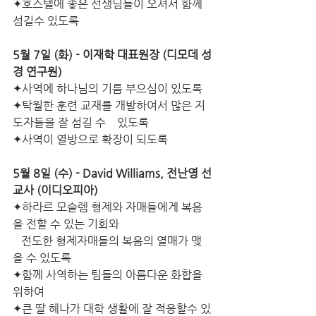
✦호스텔에 좋은 선생님들이 오셔서 함께 
섬길수 있도록
5월 7일 (화) - 이재학 대표원장 (디모데 성
경 연구원)
✦사역에 하나님의 기름 부으심이 있도록
✦탁월한 훈련 교재를 개발하여서 많은 지
도자들을 잘 섬길 수    있도록
✦사역이 열방으로 확장이 되도록
5월 8일 (수) - David Williams, 전난영 선
교사 (이디오피아)
✦하라르 모슬렘 형제와 자매들에게 복음
을 전할 수 있는 기회와
   전도한 형제자매들의 복음의 열매가 맺
을 수 있도록
✦함께 사역하는 팀들의 아름다운 화합을 
위하여
✦큰 딸 혜나가 대학 생활에 잘 적응할수 있