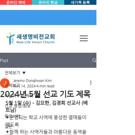
온라인 예배
온라인 헌금
새가족 등록
Post
전체보기
Jeremy Donghwan Kim
전체보기
Nov 14, 2024
4 min read
2024년 5월 선교 기도 제목
이달의 기도제목
5월 1일 (수) – 김요한, 김경희 선교사 (베
선교 영상/화보
트남)
동아시아
✦운영되는 학교 사역에 풍성한 열매들이 
맺도록
일본
✦함께 하는 사역자들과 아름다운 동역을 