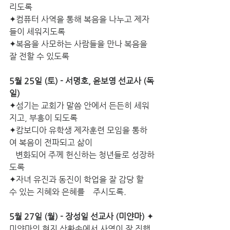
리도록
✦컴퓨터 사역을 통해 복음을 나누고 제자
들이 세워지도록
✦복음을 사모하는 사람들을 만나 복음을  
잘 전할 수 있도록
5월 25일 (토) - 서명호, 윤보영 선교사 (독
일)
✦섬기는 교회가 말씀 안에서 든든히 세워
지고, 부흥이 되도록
✦캄보디아 유학생 제자훈련 모임을 통하
여 복음이 전파되고 삶이
   변화되어 주께 헌신하는 청년들로 성장하
도록
✦자녀 유진과 동진이 학업을 잘 감당 할 
수 있는 지혜와 은혜를    주시도록.
5월 27일 (월) - 장성일 선교사 (미얀마)
 ✦
미얀마의 현지 상황속에서 사역이 잘 진행