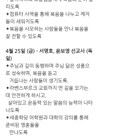
리도록
✦컴퓨터 사역을 통해 복음을 나누고 제자
들이 세워지도록
✦복음을 사모하는 사람들을 만나 복음을  
잘 전할 수 있도록
4월 25일 (금) - 서명호, 윤보영 선교사 (독
일)
✦주님과 깊이 동행하며 주님 닮은 성품으
로 성숙하며, 복음을 듣고
   거듭나는 사람들이 생기도록.
✦라벤스부르크 교회까지 먼 길을 오가는
데 안전하게 하시고,  
  살아있고 운동력 있는 말씀의 능력이 나타
나도록
✦세종학당 어학원과 대학의 강의를 통해 
준비된 영혼들을
   만나도록