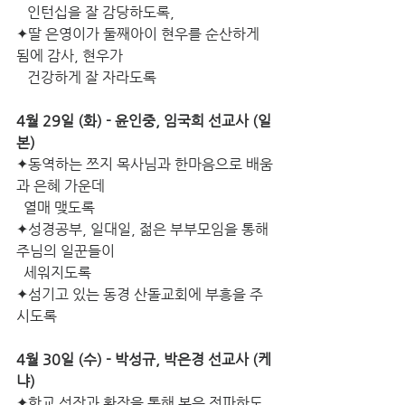
   인턴십을 잘 감당하도록,
✦딸 은영이가 둘째아이 현우를 순산하게 
됨에 감사, 현우가
   건강하게 잘 자라도록
4월 29일 (화) - 윤인중, 임국희 선교사 (일
본)
✦동역하는 쯔지 목사님과 한마음으로 배움
과 은혜 가운데
  열매 맺도록
✦성경공부, 일대일, 젊은 부부모임을 통해 
주님의 일꾼들이
  세워지도록
✦섬기고 있는 동경 산돌교회에 부흥을 주
시도록
4월 30일 (수) - 박성규, 박은경 선교사 (케
냐)
✦학교 성장과 확장을 통해 복음 전파하도