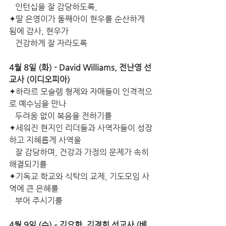
   인턴십을 잘 감당하도록,
✦딸 은영이가 둘째아이 현우를 순산하게 
됨에 감사, 현우가
   건강하게 잘 자라도록
4월 8일 (화) - David Williams, 전난영 선
교사 (이디오피아)
✦하라르 모슬렘 형제와 자매들이 인격적으
로 예수님을 만나
   두려움 없이 복음을 전하기를
✦세워진 현지인 리더들과 사역자들이 성장
하고 지혜롭게 사역을
   잘 감당하며, 건강과 가정의 문제가 속히 
해결되기를
✦기독교 학교와 식탁의 교제, 기도모임 사
역에 큰 은혜를
   부어 주시기를
4월 9일 (수) – 김요한, 김경희 선교사 (베