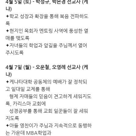
4월 5일 (토) - 박성규, 박은경 선교사 (케
냐)
✦학교 성장과 확장을 통해 복음 전파하도
록
✦현지인 목회자 멘토링 사역에 풍성한 열
매를 맺도록
✦자녀들의 학업과 앞길을 주님께서 열어 
주시도록
4월 7일 (월) - 오운철, 오영례 선교사 (케
냐)
✦케냐타대학 공동체의 예배가 잘 정착되
고 일대일 교제를 통해
   형제 자매들의 믿음이 견고하게 세워지도
록, 카리스마 교회에
   성경공부를 통해 교회 일꾼들이 잘 세워
지도록
✦아들 영찬이가 주님과 지속적으로 동행하
는 가운데 MBA학업과