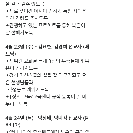
을 잘 섬길수 있도록
✦새로 주어진 아시아 정책과 동원 사역을 
위한 지혜를 주시도록
✦진행하고 있는 프로젝트를 통해 복음이 
잘 전해지도록
4월 23일 (수) - 김요한, 김경희 선교사 (베
트남)
✦세워진 교회를 통해 B성의 부족들에게 복
음이 전해지도록
✦정식 미션스쿨의 설립 잘 마무리되고 좋
은 선생님들과
  학생들로 채워지도록
✦T성의 보육/교육센터 공식 등록이 잘 마
무리되도록  
4월 24일 (목) - 박성태, 박미석 선교사 (알
바니아)
✦알바니아의 모슬렘들에게 복음의 문이 열