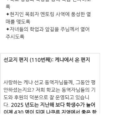
록
✦현지인 목회자 멘토링 사역에 풍성한 열
매를 맺도록
✦자녀들의 학업과 앞길을 주님께서 열어 
주시도록
선교지 편지 (110번째): 케냐에서 온 편지
사랑하는 케냐 선교 동역자님들께, 그동안 평
안하셨는지요? 저희 학교는 동역자님들의 기
도와 후원의 덕분으로 잘 운영되고 있습니
다. 
2025 년도는 지난해 보다 학생수가 늘어 
이제 430 명이 되며 나쿠루 지역에서 좋은 학
교로 이름을 알리기 시작했습니다.
 기독교 미
션사립학교로서 아이들이 말씀과 성경 암송, 
찬양을 하며 건강하게 잘 자라고 있습니다. 