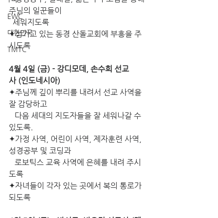
주님의 일꾼들이
EWC
  세워지도록
대한민국
✦섬기고 있는 동경 산돌교회에 부흥을 주
시도록
TMTC
4월 4일 (금) - 강디모데, 손수희 선교
사 (인도네시아)
✦주님께 깊이 뿌리를 내려서 선교 사역을 
잘 감당하고
   다음 세대의 지도자들을 잘 세워나갈 수 
있도록.
✦가정 사역, 어린이 사역, 제자훈련 사역, 
성경공부 및 코딩과
   로보틱스 교육 사역에 은혜를 내려 주시
도록
✦자녀들이 각자 있는 곳에서 복의 통로가 
되도록