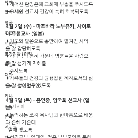
태국
✦개척한 란양은혜 교회에 부흥을 주시도록
✦오세원 선교사 건강이 속히 회복되도록
알바니아
영국
4월 2일 (수) - 마쯔바라 노부유키, 사이토 
이스라엘
마키 선교사 (일본)
✦기도와 말씀으로 충만하여 맡겨진 사역
미얀마
을 잘 감당하도록
불가리아 | 터키
✦하나님의 은혜 가운데 영혼들을 사랑으
로 잘 섬기게 지혜를
독일
   주시도록
대만
✦가족들의 건강과 균형잡힌 제자로서의 삶
을 잘 살아갈수 있도록
디모데 성경 연구원
케냐
4월 3일 (목) - 윤인중, 임국희 선교사 (일
인도네시아
본)
✦동역하는 쯔지 목사님과 한마음으로 배움
P 국
과 은혜 가운데
멕시코
  열매 맺도록
✦성경공부, 일대일, 젊은 부부모임을 통해 
T국