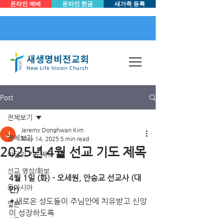
온라인 예배
온라인 헌금
새가족 등록
Post
전체보기
Jeremy Donghwan Kim
전체보기
May 14, 2025
5 min read
2025년 4월 선교 기도 제목
이달의 기도제목
선교 영상/화보
4월 1일 (화) - 오세원, 안승교 선교사 (대
동아시아
만) 
✦새로온 성도들이 주님안에 치유받고 신앙
일본
이 성장하도록